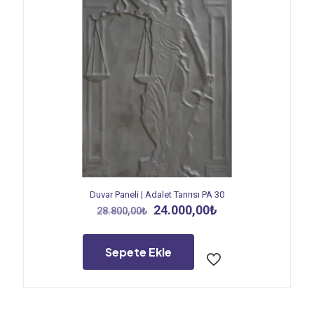
Duvar Paneli | Adalet Tanrısı PA 30
Orijinal
Şu
24.000,00
₺
28.800,00
₺
fiyat:
andaki
28.800,00₺.
fiyat:
24.000,00₺.
Sepete Ekle