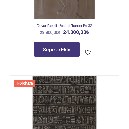
Duvar Paneli | Adalet Tanrısı PA 32
Orijinal
Şu
24.000,00
₺
28.800,00
₺
fiyat:
andaki
28.800,00₺.
fiyat:
24.000,00₺.
Sepete Ekle
İNDIRIMDE