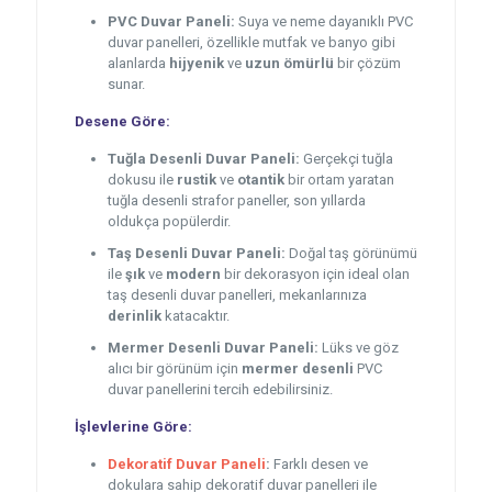
PVC Duvar Paneli:
Suya ve neme dayanıklı PVC
duvar panelleri, özellikle mutfak ve banyo gibi
alanlarda
hijyenik
ve
uzun ömürlü
bir çözüm
sunar.
Desene Göre:
Tuğla Desenli Duvar Paneli:
Gerçekçi tuğla
dokusu ile
rustik
ve
otantik
bir ortam yaratan
tuğla desenli strafor paneller, son yıllarda
oldukça popülerdir.
Taş Desenli Duvar Paneli:
Doğal taş görünümü
ile
şık
ve
modern
bir dekorasyon için ideal olan
taş desenli duvar panelleri, mekanlarınıza
derinlik
katacaktır.
Mermer Desenli Duvar Paneli:
Lüks ve göz
alıcı bir görünüm için
mermer desenli
PVC
duvar panellerini tercih edebilirsiniz.
İşlevlerine Göre:
Dekoratif Duvar Paneli
:
Farklı desen ve
dokulara sahip dekoratif duvar panelleri ile