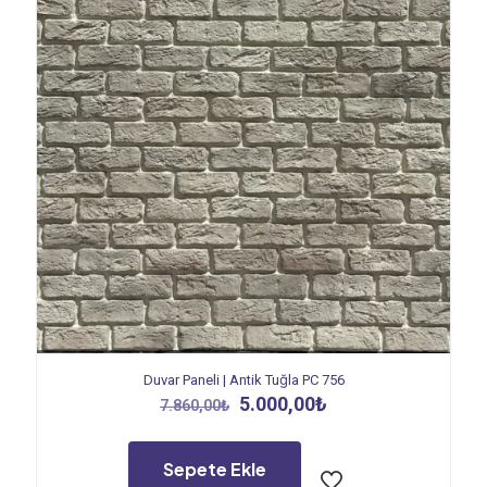
Duvar Paneli | Antik Tuğla PC 756
Orijinal
Şu
5.000,00
₺
7.860,00
₺
fiyat:
andaki
7.860,00₺.
fiyat:
5.000,00₺.
Sepete Ekle