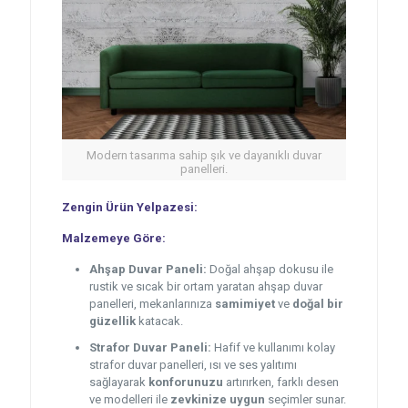
Modern tasarıma sahip şık ve dayanıklı duvar
panelleri.
Zengin Ürün Yelpazesi:
Malzemeye Göre:
Ahşap Duvar Paneli:
Doğal ahşap dokusu ile
rustik ve sıcak bir ortam yaratan ahşap duvar
panelleri, mekanlarınıza
samimiyet
ve
doğal bir
güzellik
katacak.
Strafor Duvar Paneli:
Hafif ve kullanımı kolay
strafor duvar panelleri, ısı ve ses yalıtımı
sağlayarak
konforunuzu
artırırken, farklı desen
ve modelleri ile
zevkinize uygun
seçimler sunar.