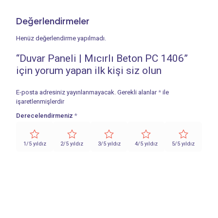
Değerlendirmeler
Henüz değerlendirme yapılmadı.
“Duvar Paneli | Mıcırlı Beton PC 1406”
için yorum yapan ilk kişi siz olun
E-posta adresiniz yayınlanmayacak.
Gerekli alanlar
*
ile
işaretlenmişlerdir
Derecelendirmeniz
*
1/5 yıldız
2/5 yıldız
3/5 yıldız
4/5 yıldız
5/5 yıldız