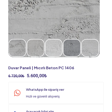
Duvar Paneli | Mıcırlı Beton PC 1406
Orijinal
Şu
5.600,00
₺
6.720,00
₺
fiyat:
andaki
6.720,00₺.
fiyat:
WhatsApp ile sipariş ver
5.600,00₺.
Hızlı ve güvenli alışveriş
Arayarak bilgi alın