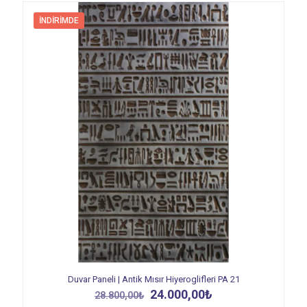
İNDIRIMDE
Duvar Paneli | Antik Mısır Hiyeroglifleri PA 21
Orijinal
Şu
24.000,00
₺
28.800,00
₺
fiyat:
andaki