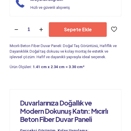
Hızlı ve güvenli alışveriş
Duvar
Sepete Ekle
Paneli
|
Mıcırlı
Mıcırlı Beton Fiber Duvar Paneli: Doğal Taş Görüntüsü, Hafiflik ve
Beton
Dayanıklılık Doğal taş dokusu ve kolay montaj ile estetik ve
PC
işlevsel çözüm. Hafif ve dayanıklı yapısıyla ideal seçenek.
1406
adet
Ürün Ölçüleri:
1.41 cm x 2.34 cm = 3.30 cm²
Duvarlarınıza Doğallık ve
Modern Dokunuş Katın: Mıcırlı
Beton Fiber Duvar Paneli
Gerçekçi Görünüm, Kolay Uygulama: