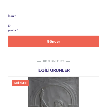
İsim
*
E-
posta
*
BE FURNITURE
İLGILI ÜRÜNLER
İNDIRIMDE