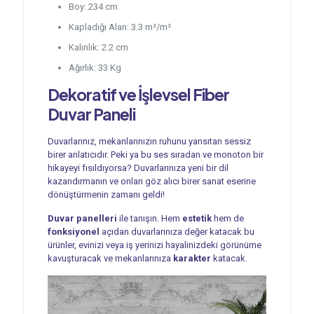
Boy: 234 cm
Kapladığı Alan: 3.3 m²/m²
Kalınlık: 2.2 cm
Ağırlık: 33 Kg
Dekoratif ve İşlevsel
Fiber
Duvar Paneli
Duvarlarınız, mekanlarınızın ruhunu yansıtan sessiz
birer anlatıcıdır. Peki ya bu ses sıradan ve monoton bir
hikayeyi fısıldıyorsa? Duvarlarınıza yeni bir dil
kazandırmanın ve onları göz alıcı birer sanat eserine
dönüştürmenin zamanı geldi!
Duvar panelleri
ile tanışın. Hem
estetik
hem de
fonksiyonel
açıdan duvarlarınıza değer katacak bu
ürünler, evinizi veya iş yerinizi hayalinizdeki görünüme
kavuşturacak ve mekanlarınıza
karakter
katacak.