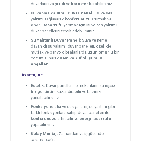
duvarlarınıza
şıklık
ve
karakter
katabilirsiniz.
Isı ve Ses Yalıtımlı Duvar Paneli:
Isı ve ses
yalıtımı sağlayarak
konforunuzu
artırmak ve
enerji tasarrufu
yapmak için ısı ve ses yalıtımlı
duvar panellerini tercih edebilirsiniz.
Su Yalıtımlı Duvar Paneli:
Suya ve neme
dayanıklı su yalıtımlı duvar panelleri, özellikle
mutfak ve banyo gibi alanlarda
uzun ömürlü
bir
çözüm sunarak
nem ve küf oluşumunu
engeller.
Avantajlar:
Estetik:
Duvar panelleri ile mekanlarınıza
eşsiz
bir görünüm
kazandırabilir ve tarzınızı
yansıtabilirsiniz.
Fonksiyonel:
Isı ve ses yalıtımı, su yalıtımı gibi
farklı fonksiyonlara sahip duvar panelleri ile
konforunuzu
artırabilir ve
enerji tasarrufu
yapabilirsiniz.
Kolay Montaj:
Zamandan ve işgücünden
tasarruf sağlar.