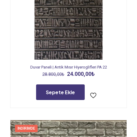
Duvar Paneli | Antik Mısır Hiyeroglifleri PA 22
Orijinal
Şu
24.000,00
₺
28.800,00
₺
fiyat:
andaki
28.800,00₺.
fiyat:
24.000,00₺.
Sepete Ekle
İNDIRIMDE