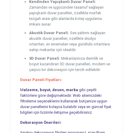
Kendinden Yapışkanlı Duvar Paneli:
Zamandan ve işgücünden tasarruf sağlayan
yapışkanlı duvar panelleri, özellikle mutfak
tezgah arası gibi alanlarda kolay uygulama
imkanı sunar.
Akustik Duvar Paneli:
Ses yalıtımı sağlayan
akustik duvar panelleri, özellikle stüdyo
ortamları, ev sinemaları veya gürültülü ortamlara
sahip mekanlar için idealdir.
3D Duvar Paneli:
Mekanlarınıza derinlik ve
boyut kazandıran 3D duvar panelleri, modern ve
çarpıcı bir dekorasyon için tercih edilebilir.
Duvar Paneli Fiyatları
:
M
alzeme, boyut, desen, marka
gibi çeşitli
faktörlere göre değişmektedir. Web sitemizdeki
filtreleme seçeneklerini kullanarak bütçenize uygun
duvar panellerini kolayca bulabilir veya en güncel fiyat
bilgileri için bizimle iletişime geçebilirsiniz.
Dekorasyon Önerileri:
Yaratıcı dekorasyon fikirleri arıyorsanız, size ilham