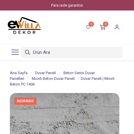
Para iade garantisi
0
0
Ana Sayfa
/
Duvar Paneli
/
Beton Serisi Duvar
Panelleri
/
Mıcırlı Beton Duvar Paneli
/
Duvar Paneli | Mıcırlı
Beton PC 1406
İNDIRIMDE