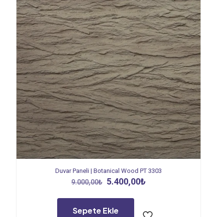
Duvar Paneli | Botanical Wood PT 3303
Orijinal
Şu
5.400,00
₺
9.000,00
₺
fiyat:
andaki
9.000,00₺.
fiyat:
5.400,00₺.
Sepete Ekle