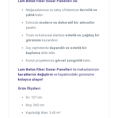
Lam Beton Fiber Duvar Panelleri ile:
Mağazalarınıza ve satış ofislerinize
derinlik ve
şıklık
katın.
Evinizde
modern ve dekoratif bir atmosfer
yaratın.
Ticari ve kamusal alanlara
estetik ve çağdaş bir
görünüm
kazandırın.
Dış cephelerde
dayanıklı ve estetik bir
kaplama
elde edin.
Konut projelerinize
görsel zenginlik
katın.
Lam Beton Fiber Duvar Panelleri
ile mekanlarınızın
karakterini değiştirin
ve hayalinizdeki görünüme
kolayca ulaşın!
Ürün Ölçüleri:
En: 137 cm
Boy: 265 cm
Kapladığı Alan: 3.63 m²