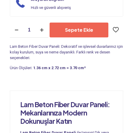
Hızlı ve güvenli alışveriş
Duvar
Sepete Ekle
Paneli
|
Lam
Lam Beton Fiber Duvar Paneli: Dekoratif ve işlevsel duvarlarınız için
Beton
kolay kurulum, suya ve neme dayanıklı. Farklı renk ve desen
PC
seçenekleri.
1652
adet
Ürün Ölçüleri:
1.36 cm x 2.72 cm = 3.70 cm²
Lam Beton Fiber Duvar Paneli:
Mekanlarınıza Modern
Dokunuşlar Katın
Lam Beton Fiber Duvar Paneli
ile tanışın! Dik veya