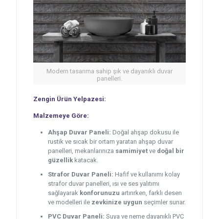
Modern tasarıma sahip şık ve dayanıklı duvar
panelleri.
Zengin Ürün Yelpazesi:
Malzemeye Göre:
Ahşap Duvar Paneli:
Doğal ahşap dokusu ile
rustik ve sıcak bir ortam yaratan ahşap duvar
panelleri, mekanlarınıza
samimiyet
ve
doğal bir
güzellik
katacak.
Strafor Duvar Paneli:
Hafif ve kullanımı kolay
strafor duvar panelleri, ısı ve ses yalıtımı
sağlayarak
konforunuzu
artırırken, farklı desen
ve modelleri ile
zevkinize uygun
seçimler sunar.
PVC Duvar Paneli:
Suya ve neme dayanıklı PVC