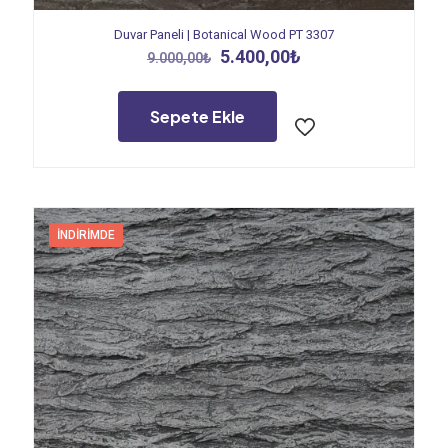
Duvar Paneli | Botanical Wood PT 3307
Orijinal
Şu
5.400,00
₺
9.000,00
₺
fiyat:
andaki
9.000,00₺.
fiyat:
5.400,00₺.
Sepete Ekle
İNDIRIMDE