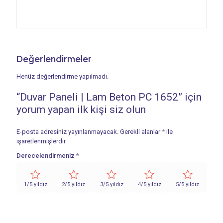
Değerlendirmeler
Henüz değerlendirme yapılmadı.
“Duvar Paneli | Lam Beton PC 1652” için
yorum yapan ilk kişi siz olun
E-posta adresiniz yayınlanmayacak.
Gerekli alanlar
*
ile
işaretlenmişlerdir
Derecelendirmeniz
*
1/5 yıldız
2/5 yıldız
3/5 yıldız
4/5 yıldız
5/5 yıldız