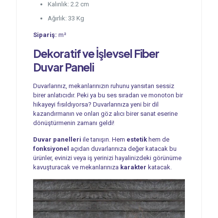
Kalınlık: 2.2 cm
Ağırlık: 33 Kg
Sipariş:
m²
Dekoratif ve İşlevsel
Fiber
Duvar Paneli
Duvarlarınız, mekanlarınızın ruhunu yansıtan sessiz
birer anlatıcıdır. Peki ya bu ses sıradan ve monoton bir
hikayeyi fısıldıyorsa? Duvarlarınıza yeni bir dil
kazandırmanın ve onları göz alıcı birer sanat eserine
dönüştürmenin zamanı geldi!
Duvar panelleri
ile tanışın. Hem
estetik
hem de
fonksiyonel
açıdan duvarlarınıza değer katacak bu
ürünler, evinizi veya iş yerinizi hayalinizdeki görünüme
kavuşturacak ve mekanlarınıza
karakter
katacak.