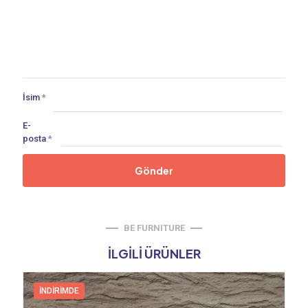
İsim
*
E-
posta
*
BE FURNITURE
İLGILI ÜRÜNLER
İNDIRIMDE