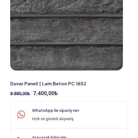
Duvar Paneli | Lam Beton PC 1652
Orijinal
Şu
7.400,00
₺
8.880,00
₺
fiyat:
andaki
8.880,00₺.
fiyat:
WhatsApp ile sipariş ver
7.400,00₺.
Hızlı ve güvenli alışveriş
Arayarak bilgi alın