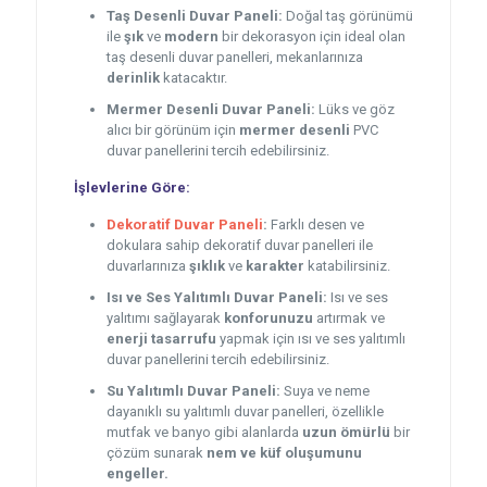
Taş Desenli Duvar Paneli:
Doğal taş görünümü
ile
şık
ve
modern
bir dekorasyon için ideal olan
taş desenli duvar panelleri, mekanlarınıza
derinlik
katacaktır.
Mermer Desenli Duvar Paneli:
Lüks ve göz
alıcı bir görünüm için
mermer desenli
PVC
duvar panellerini tercih edebilirsiniz.
İşlevlerine Göre:
Dekoratif Duvar Paneli
:
Farklı desen ve
dokulara sahip dekoratif duvar panelleri ile
duvarlarınıza
şıklık
ve
karakter
katabilirsiniz.
Isı ve Ses Yalıtımlı Duvar Paneli:
Isı ve ses
yalıtımı sağlayarak
konforunuzu
artırmak ve
enerji tasarrufu
yapmak için ısı ve ses yalıtımlı
duvar panellerini tercih edebilirsiniz.
Su Yalıtımlı Duvar Paneli:
Suya ve neme
dayanıklı su yalıtımlı duvar panelleri, özellikle
mutfak ve banyo gibi alanlarda
uzun ömürlü
bir
çözüm sunarak
nem ve küf oluşumunu
engeller.