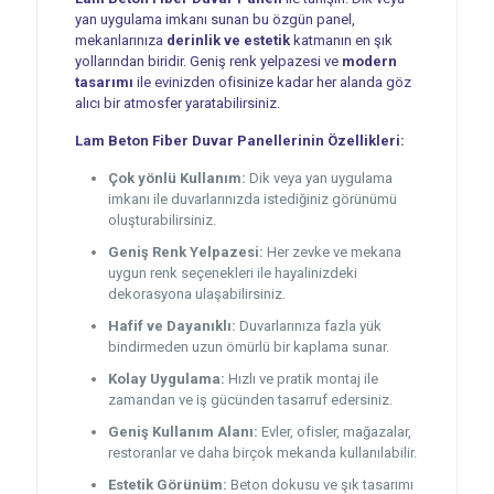
yan uygulama imkanı sunan bu özgün panel,
mekanlarınıza
derinlik ve estetik
katmanın en şık
yollarından biridir. Geniş renk yelpazesi ve
modern
tasarımı
ile evinizden ofisinize kadar her alanda göz
alıcı bir atmosfer yaratabilirsiniz.
Lam Beton Fiber Duvar Panellerinin Özellikleri:
Çok yönlü Kullanım:
Dik veya yan uygulama
imkanı ile duvarlarınızda istediğiniz görünümü
oluşturabilirsiniz.
Geniş Renk Yelpazesi:
Her zevke ve mekana
uygun renk seçenekleri ile hayalinizdeki
dekorasyona ulaşabilirsiniz.
Hafif ve Dayanıklı:
Duvarlarınıza fazla yük
bindirmeden uzun ömürlü bir kaplama sunar.
Kolay Uygulama:
Hızlı ve pratik montaj ile
zamandan ve iş gücünden tasarruf edersiniz.
Geniş Kullanım Alanı:
Evler, ofisler, mağazalar,
restoranlar ve daha birçok mekanda kullanılabilir.
Estetik Görünüm:
Beton dokusu ve şık tasarımı