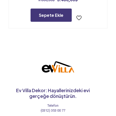
9.000,00
₺
fiyat:
andaki
9.000,00₺.
fiyat:
5.400,00₺.
Sepete Ekle
Ev Villa Dekor: Hayallerinizdeki evi
gerçeğe dönüştürün.
Telefon
(0312) 353 00 77