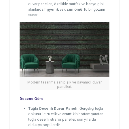
duvar panelleri, özellikle mutfak ve banyo gibi
alanlarda
hijyenik
ve
uzun ömürlü
bir çözüm
sunar.
Modern tasarıma sahip şık ve dayanıklı duvar
panelleri.
Desene Göre:
Tuğla Desenli Duvar Paneli:
Gerçekçi tuğla
dokusu ile
rustik
ve
otantik
bir ortam yaratan
tuğla desenli strafor paneller, son yıllarda
oldukça popülerdir.