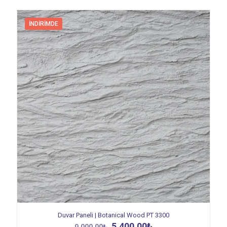
İNDIRIMDE
Duvar Paneli | Botanical Wood PT 3300
Orijinal
Şu
5.400,00
₺