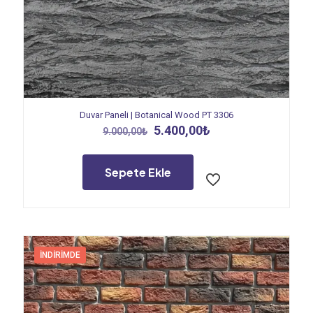
Duvar Paneli | Botanical Wood PT 3306
Orijinal
Şu
5.400,00
₺
9.000,00
₺
fiyat:
andaki
9.000,00₺.
fiyat:
5.400,00₺.
Sepete Ekle
İNDIRIMDE