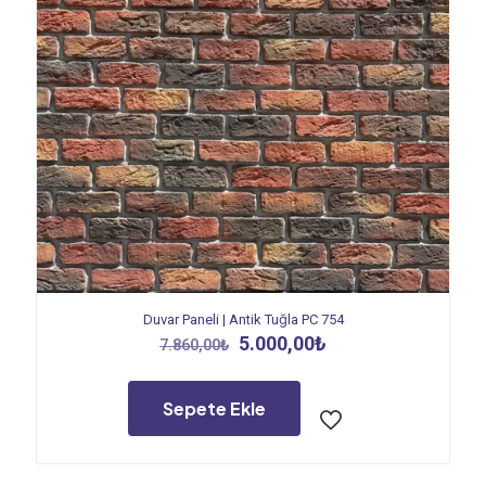
Duvar Paneli | Antik Tuğla PC 754
Orijinal
Şu
5.000,00
₺
7.860,00
₺
fiyat:
andaki
7.860,00₺.
fiyat:
5.000,00₺.
Sepete Ekle