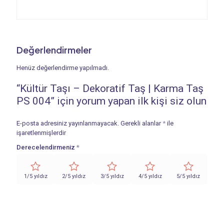
Değerlendirmeler
Henüz değerlendirme yapılmadı.
“Kültür Taşı – Dekoratif Taş | Karma Taş
PS 004” için yorum yapan ilk kişi siz olun
E-posta adresiniz yayınlanmayacak.
Gerekli alanlar
*
ile
işaretlenmişlerdir
Derecelendirmeniz
*
1/5 yıldız
2/5 yıldız
3/5 yıldız
4/5 yıldız
5/5 yıldız