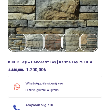
Kültür Taşı – Dekoratif Taş | Karma Taş PS 004
Orijinal
Şu
1.200,00
₺
1.440,00
₺
fiyat:
andaki
1.440,00₺.
fiyat:
WhatsApp ile sipariş ver
1.200,00₺.
Hızlı ve güvenli alışveriş
Arayarak bilgi alın