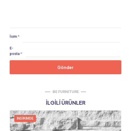
İsim
*
E-
posta
*
BE FURNITURE
İLGILI ÜRÜNLER
İNDIRIMDE