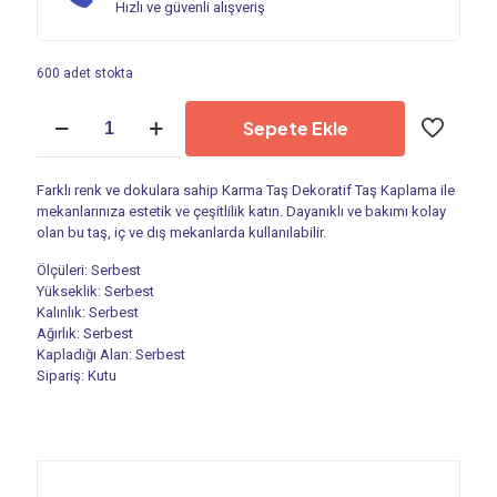
Hızlı ve güvenli alışveriş
600 adet stokta
Kültür
Sepete Ekle
Taşı
-
Dekoratif
Farklı renk ve dokulara sahip Karma Taş Dekoratif Taş Kaplama ile
Taş
mekanlarınıza estetik ve çeşitlilik katın. Dayanıklı ve bakımı kolay
|
olan bu taş, iç ve dış mekanlarda kullanılabilir.
Karma
Taş
Ölçüleri: Serbest
PS
Yükseklik: Serbest
004
Kalınlık: Serbest
adet
Ağırlık: Serbest
Kapladığı Alan: Serbest
Sipariş: Kutu