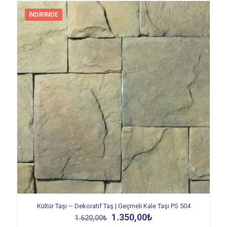
İNDIRIMDE
Kültür Taşı – Dekoratif Taş | Geçmeli Kale Taşı PS 504
Orijinal
Şu
1.350,00
₺
1.620,00
₺
fiyat:
andaki