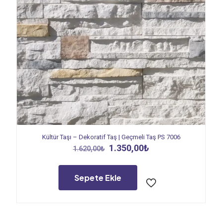
Kültür Taşı – Dekoratif Taş | Geçmeli Taş PS 7006
Orijinal
Şu
1.350,00
₺
1.620,00
₺
fiyat:
andaki
1.620,00₺.
fiyat:
1.350,00₺.
Sepete Ekle