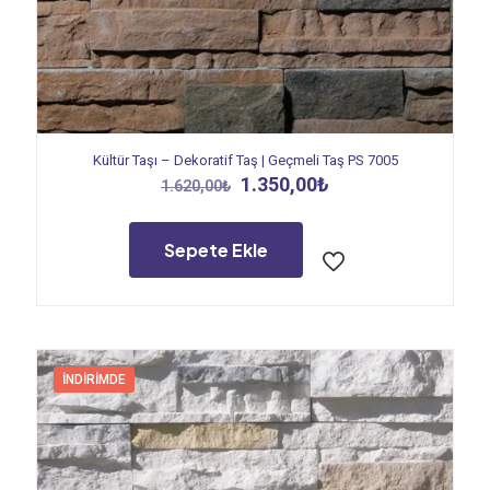
Kültür Taşı – Dekoratif Taş | Geçmeli Taş PS 7005
Orijinal
Şu
1.350,00
₺
1.620,00
₺
fiyat:
andaki
1.620,00₺.
fiyat:
1.350,00₺.
Sepete Ekle
İNDIRIMDE