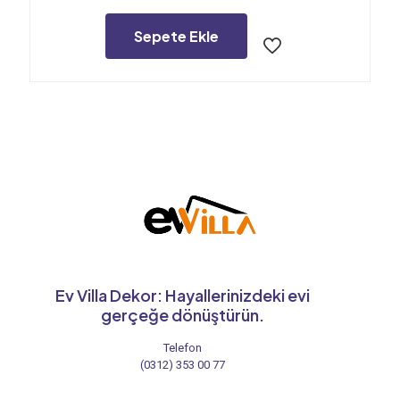
1.620,00₺.
fiyat:
1.350,00₺.
Sepete Ekle
Ev Villa Dekor: Hayallerinizdeki evi
gerçeğe dönüştürün.
Telefon
(0312) 353 00 77