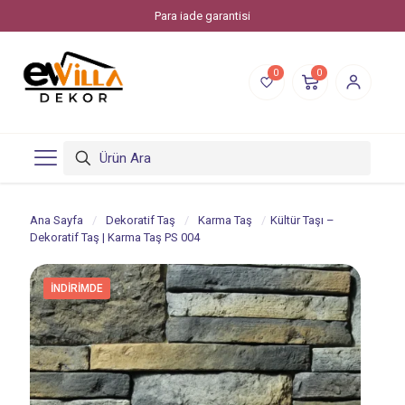
Para iade garantisi
0
0
Ana Sayfa
/
Dekoratif Taş
/
Karma Taş
/
Kültür Taşı –
Dekoratif Taş | Karma Taş PS 004
İNDIRIMDE