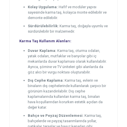
Kolay Uygulama:
Hafif ve modüler yapısı
sayesinde karma taş, kolayca monte edilebilir ve
demonte edilebilir.
Sürdürülebilirlik:
Karma taş, doğayla uyumlu ve
sürdürülebilir bir malzemedir.
Karma Taş Kullanım Alanları:
Duvar Kaplama:
Karma taş, oturma odaları,
yatak odaları, mutfaklar ve banyolar gibi iç
mekanlarda duvar kaplaması olarak kullanılabilir.
Ayrıca, şömine ve TV üniteleri gibi alanlarda da
göz alıcı bir vurgu noktası oluşturabilir.
Dış Cephe Kaplama:
Karma taş, evlerin ve
binaların dış cephelerinde kullanılarak çarpıcı bir
görünüm kazandırılabilir. Dış cephe
kaplamalarında kullanılan karma taş, binaları
hava koşullarından korurken estetik açıdan da
değer katar.
Bahçe ve Peyzaj Düzenlemesi:
Karma taş,
bahçelerde ve peyzaj tasarımlarında yollar,
patikalar, teraslar ve havuz kenarları gibi