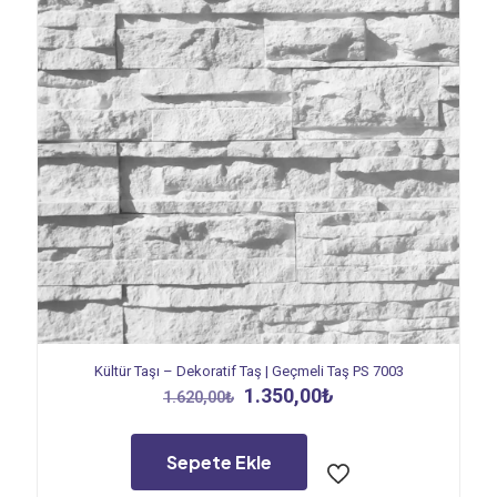
Kültür Taşı – Dekoratif Taş | Geçmeli Taş PS 7003
Orijinal
Şu
1.350,00
₺
1.620,00
₺
fiyat:
andaki
1.620,00₺.
fiyat:
1.350,00₺.
Sepete Ekle