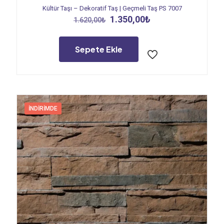
Kültür Taşı – Dekoratif Taş | Geçmeli Taş PS 7007
Orijinal
Şu
1.350,00
₺
1.620,00
₺
fiyat:
andaki
1.620,00₺.
fiyat:
1.350,00₺.
Sepete Ekle
İNDIRIMDE