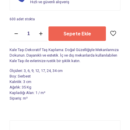
Hızlı ve güvenli alışveriş
600 adet stokta
Kültür
Sepete Ekle
Taşı
-
Dekoratif
Kale Taşı Dekoratif Taş Kaplama: Doğal Güzelliğiyle Mekanlarınıza
Taş
Dokunun. Dayanıklı ve estetik. İç ve dış mekanlarda kullanılabilen
|
Kale Taşı ile evlerinize rustik bir şıklık katın.
Kale
Taşı
Ölçüleri: 3, 6, 9, 12, 17, 24, 34 cm
PS
Boy: Serbest
8009
Kalınlık: 3 cm
adet
Ağırlık: 35 Kg
Kapladığı Alan: 1 / m²
Sipariş: m²