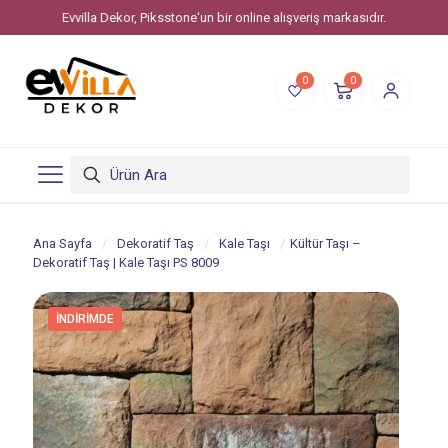
Evvilla Dekor, Piksstone'un bir online alışveriş markasıdır.
0
0
Ana Sayfa
/
Dekoratif Taş
/
Kale Taşı
/
Kültür Taşı –
Dekoratif Taş | Kale Taşı PS 8009
İNDIRIMDE