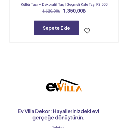
Kültür Taşı – Dekoratif Taş | Geçmeli Kale Taşı PS 500
Orijinal
Şu
1.350,00
₺
1.620,00
₺
fiyat:
andaki
1.620,00₺.
fiyat:
1.350,00₺.
Sepete Ekle
Ev Villa Dekor: Hayallerinizdeki evi
gerçeğe dönüştürün.
Telefon