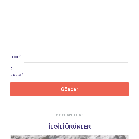
İsim
*
E-
posta
*
BE FURNITURE
İLGILI ÜRÜNLER