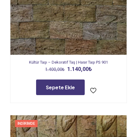
Kültür Taşı – Dekoratif Taş | Hasır Taşı PS 901
Orijinal
Şu
1.140,00
₺
1.400,00
₺
fiyat:
andaki
1.400,00₺.
fiyat:
1.140,00₺.
Sepete Ekle
İNDIRIMDE