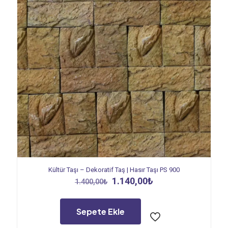
Kültür Taşı – Dekoratif Taş | Hasır Taşı PS 900
Orijinal
Şu
1.140,00
₺
1.400,00
₺
fiyat:
andaki
1.400,00₺.
fiyat:
1.140,00₺.
Sepete Ekle