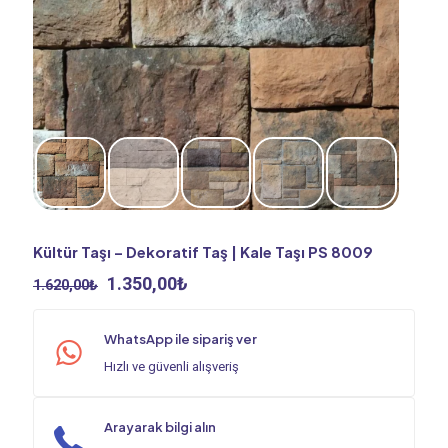
Kültür Taşı – Dekoratif Taş | Kale Taşı PS 8009
Orijinal
Şu
1.350,00
₺
1.620,00
₺
fiyat:
andaki
1.620,00₺.
fiyat:
WhatsApp ile sipariş ver
1.350,00₺.
Hızlı ve güvenli alışveriş
Arayarak bilgi alın