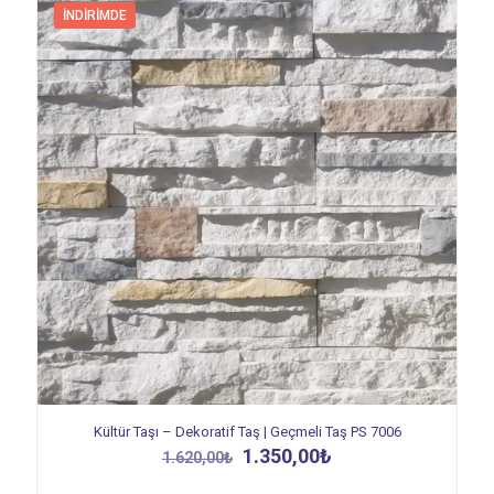
İNDIRIMDE
Kültür Taşı – Dekoratif Taş | Geçmeli Taş PS 7006
Orijinal
Şu
1.350,00
₺
1.620,00
₺
fiyat:
andaki