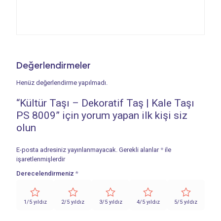
Değerlendirmeler
Henüz değerlendirme yapılmadı.
“Kültür Taşı – Dekoratif Taş | Kale Taşı
PS 8009” için yorum yapan ilk kişi siz
olun
E-posta adresiniz yayınlanmayacak.
Gerekli alanlar
*
ile
işaretlenmişlerdir
Derecelendirmeniz
*
1/5 yıldız
2/5 yıldız
3/5 yıldız
4/5 yıldız
5/5 yıldız