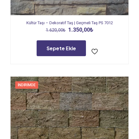
Kültür Taşı – Dekoratif Taş | Geçmeli Taş PS 7012
Orijinal
Şu
1.350,00
₺
1.620,00
₺
fiyat:
andaki
1.620,00₺.
fiyat:
1.350,00₺.
Sepete Ekle
İNDIRIMDE