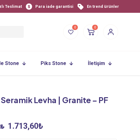
zlı Teslimat
Para iade garantisi
En trend ürünler
0
0
le Stone
Piks Stone
İletişim
 Seramik Levha | Granite – PF
Orijinal
Şu
1.713,60
₺
2
₺
fiyat:
andaki