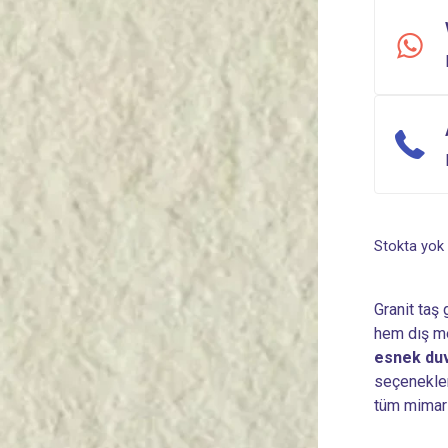
Stokta yok
Granit taş
hem dış mek
esnek duv
seçenekler
tüm mimari 