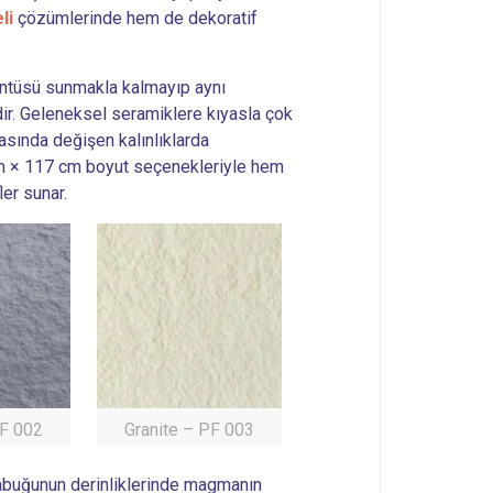
li
çözümlerinde hem de dekoratif
üntüsü sunmakla kalmayıp aynı
ir. Geleneksel seramiklere kıyasla çok
asında değişen kalınlıklarda
 cm × 117 cm boyut seçenekleriyle hem
ler sunar.
PF 002
Granite – PF 003
 kabuğunun derinliklerinde magmanın