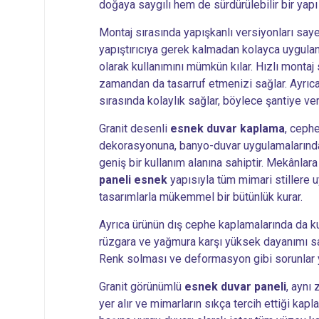
doğaya saygılı hem de sürdürülebilir bir yapı
Montaj sırasında yapışkanlı versiyonları saye
yapıştırıcıya gerek kalmadan kolayca uygulan
olarak kullanımını mümkün kılar. Hızlı montaj s
zamandan da tasarruf etmenizi sağlar. Ayrıca 
sırasında kolaylık sağlar, böylece şantiye veri
Granit desenli
esnek duvar kaplama
, ceph
dekorasyonuna, banyo-duvar uygulamalarınd
geniş bir kullanım alanına sahiptir. Mekânlara
paneli esnek
yapısıyla tüm mimari stillere
tasarımlarla mükemmel bir bütünlük kurar.
Ayrıca ürünün dış cephe kaplamalarında da ku
rüzgara ve yağmura karşı yüksek dayanımı sa
Renk solması ve deformasyon gibi sorunlar
Granit görünümlü
esnek duvar paneli
, aynı
yer alır ve mimarların sıkça tercih ettiği kap