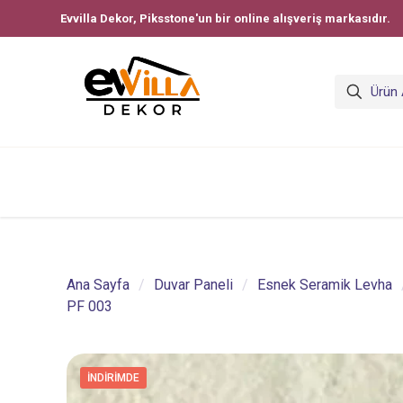
Evvilla Dekor, Piksstone'un bir online alışveriş markasıdır.
Ana Sayfa
/
Duvar Paneli
/
Esnek Seramik Levha
PF 003
İNDIRIMDE