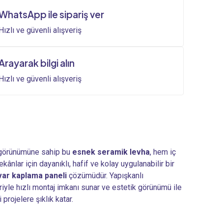
2.056,32₺.
fiyat:
WhatsApp ile sipariş ver
1.713,60₺.
Hızlı ve güvenli alışveriş
Arayarak bilgi alın
Hızlı ve güvenli alışveriş
 görünümüne sahip bu
esnek seramik levha
, hem iç
ânlar için dayanıklı, hafif ve kolay uygulanabilir bir
ar kaplama paneli
çözümüdür. Yapışkanlı
iyle hızlı montaj imkanı sunar ve estetik görünümü ile
projelere şıklık katar.