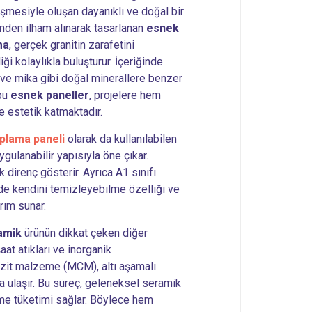
eşmesiyle oluşan dayanıklı ve doğal bir
ğinden ilham alınarak tasarlanan
esnek
ma
, gerçek granitin zarafetini
iği kolaylıkla buluşturur. İçeriğinde
 ve mika gibi doğal minerallere benzer
 bu
esnek paneller
, projelere hem
 estetik katmaktadır.
plama paneli
olarak da kullanılabilen
ygulanabilir yapısıyla öne çıkar.
 direnç gösterir. Ayrıca A1 sınıfı
de kendini temizleyebilme özelliği ve
ırım sunar.
amik
ürünün dikkat çeken diğer
aat atıkları ve inorganik
it malzeme (MCM), altı aşamalı
a ulaşır. Bu süreç, geleneksel seramik
me tüketimi sağlar. Böylece hem