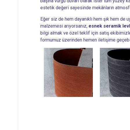
başına vurgu duvarı olarak ister tüm yüzey k
estetik değeri sayesinde mekânların atmosfe
Eğer siz de hem dayanıklı hem şık hem de u
malzemesi arıyorsanız,
esnek seramik lev
bilgi almak ve özel teklif için satış ekibimi
formumuz üzerinden hemen iletişime geçebil