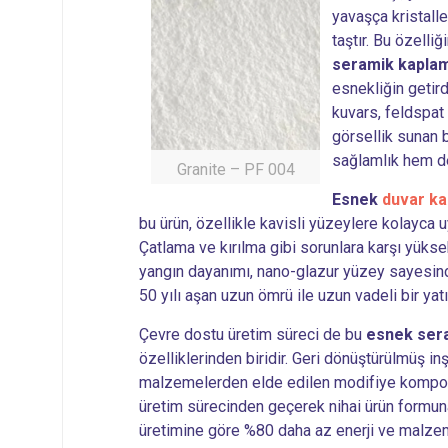
yavaşça kristall
taştır. Bu özelli
seramik kapla
esnekliğin getird
kuvars, feldspat
görsellik sunan
sağlamlık hem de
Granite – PF 004
Esnek
duvar ka
bu ürün, özellikle kavisli yüzeylere kolayca u
Çatlama ve kırılma gibi sorunlara karşı yüksek
yangın dayanımı, nano-glazur yüzey sayesin
50 yılı aşan uzun ömrü ile uzun vadeli bir yat
Çevre dostu üretim süreci de bu
esnek ser
özelliklerinden biridir. Geri dönüştürülmüş inş
malzemelerden elde edilen modifiye kompoz
üretim sürecinden geçerek nihai ürün formun
üretimine göre %80 daha az enerji ve malze