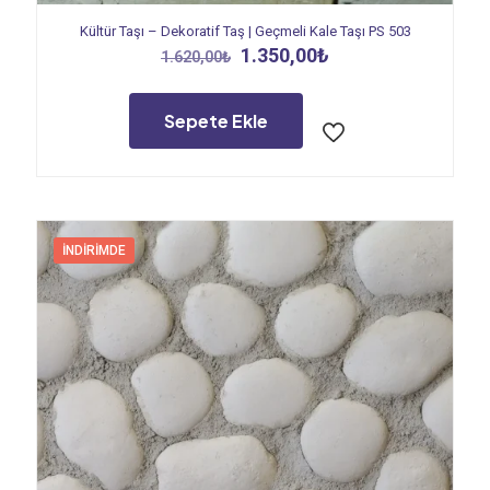
Kültür Taşı – Dekoratif Taş | Geçmeli Kale Taşı PS 503
Orijinal
Şu
1.350,00
₺
1.620,00
₺
fiyat:
andaki
1.620,00₺.
fiyat:
1.350,00₺.
Sepete Ekle
İNDIRIMDE