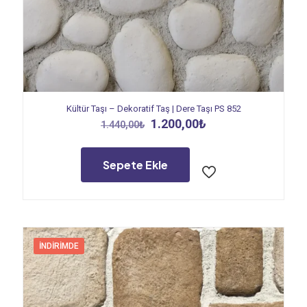
Kültür Taşı – Dekoratif Taş | Dere Taşı PS 852
Orijinal
Şu
1.200,00
₺
1.440,00
₺
fiyat:
andaki
1.440,00₺.
fiyat:
1.200,00₺.
Sepete Ekle
İNDIRIMDE