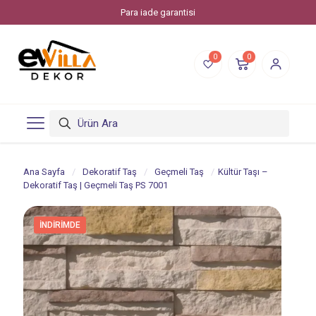
Evvilla Dekor, Piksstone'un bir online alışveriş markasıdır.
0
0
Ana Sayfa
/
Dekoratif Taş
/
Geçmeli Taş
/
Kültür Taşı –
Dekoratif Taş | Geçmeli Taş PS 7001
İNDIRIMDE