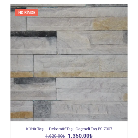
İNDIRIMDE
Kültür Taşı – Dekoratif Taş | Geçmeli Taş PS 7007
Orijinal
Şu
1.350,00
₺
1.620,00
₺