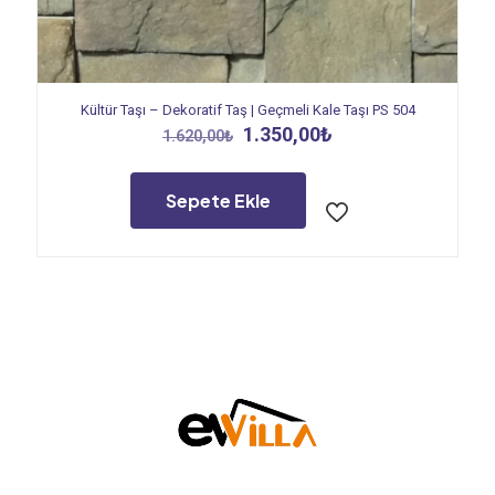
Kültür Taşı – Dekoratif Taş | Geçmeli Kale Taşı PS 504
Orijinal
Şu
1.350,00
₺
1.620,00
₺
fiyat:
andaki
1.620,00₺.
fiyat:
1.350,00₺.
Sepete Ekle