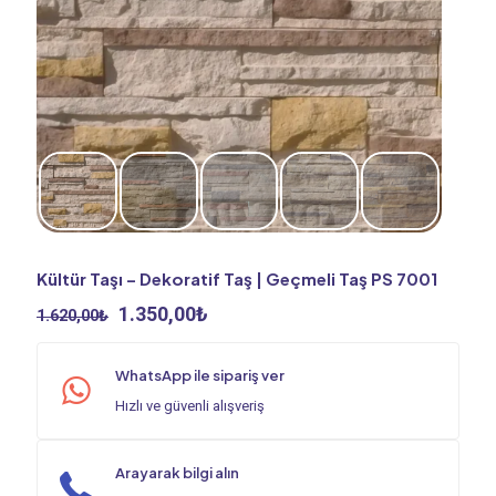
Kültür Taşı – Dekoratif Taş | Geçmeli Taş PS 7001
Orijinal
Şu
1.350,00
₺
1.620,00
₺
fiyat:
andaki
1.620,00₺.
fiyat:
WhatsApp ile sipariş ver
1.350,00₺.
Hızlı ve güvenli alışveriş
Arayarak bilgi alın