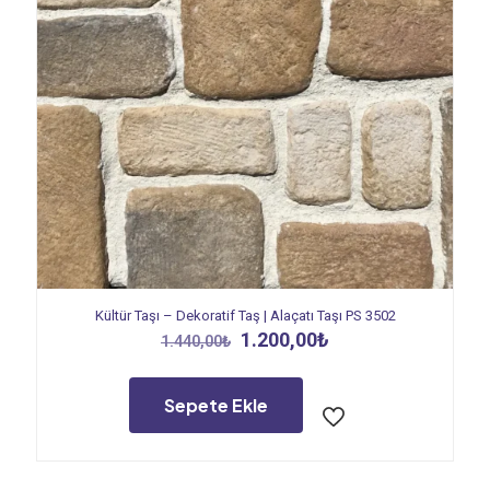
Kültür Taşı – Dekoratif Taş | Alaçatı Taşı PS 3502
Orijinal
Şu
1.200,00
₺
1.440,00
₺
fiyat:
andaki
1.440,00₺.
fiyat:
1.200,00₺.
Sepete Ekle