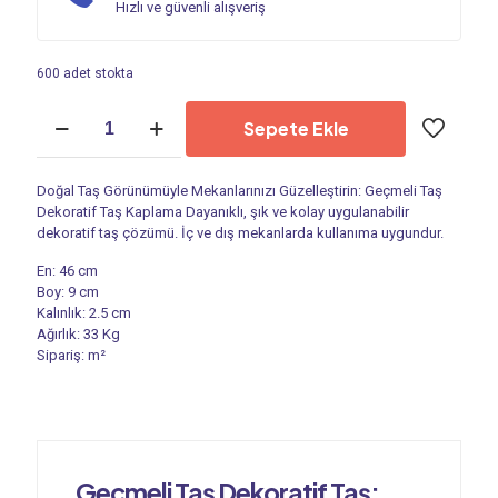
Hızlı ve güvenli alışveriş
600 adet stokta
Kültür
Sepete Ekle
Taşı
-
Dekoratif
Doğal Taş Görünümüyle Mekanlarınızı Güzelleştirin: Geçmeli Taş
Taş
Dekoratif Taş Kaplama Dayanıklı, şık ve kolay uygulanabilir
|
dekoratif taş çözümü. İç ve dış mekanlarda kullanıma uygundur.
Geçmeli
Taş
En: 46 cm
PS
Boy: 9 cm
7001
Kalınlık: 2.5 cm
adet
Ağırlık: 33 Kg
Sipariş: m²
Geçmeli Taş Dekoratif Taş: