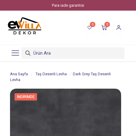
Para iade garantisi
0
0
Ana Sayfa
/
Taş Desenli Levha
/
Dark Grey Taş Desenli
Levha
İNDIRIMDE