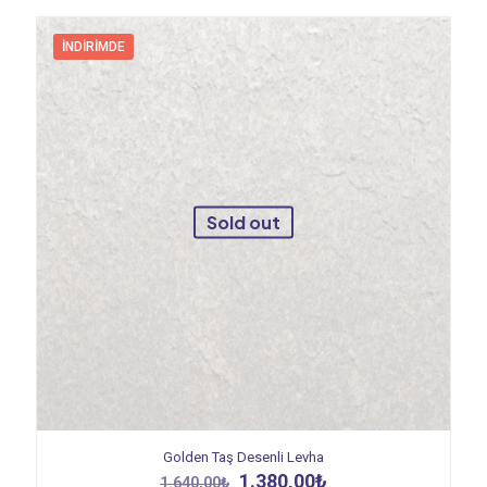
İNDIRIMDE
Sold out
Golden Taş Desenli Levha
Orijinal
Şu
1.380,00
₺
1.640,00
₺