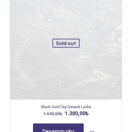
Sold out
Black Gold Taş Desenli Levha
Orijinal
Şu
1.380,00
₺
1.640,00
₺
fiyat:
andaki
1.640,00₺.
fiyat:
1.380,00₺.
Devamını oku