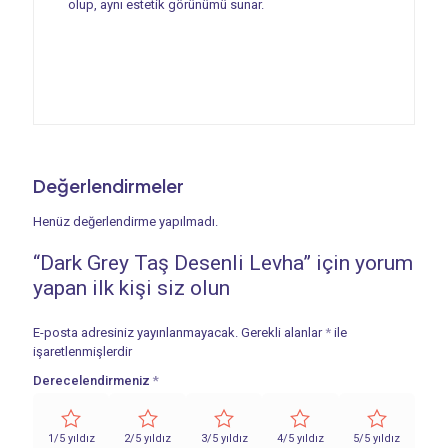
olup, aynı estetik görünümü sunar.
Değerlendirmeler
Henüz değerlendirme yapılmadı.
“Dark Grey Taş Desenli Levha” için yorum
yapan ilk kişi siz olun
E-posta adresiniz yayınlanmayacak.
Gerekli alanlar
*
ile
işaretlenmişlerdir
Derecelendirmeniz
*
1/5 yıldız
2/5 yıldız
3/5 yıldız
4/5 yıldız
5/5 yıldız