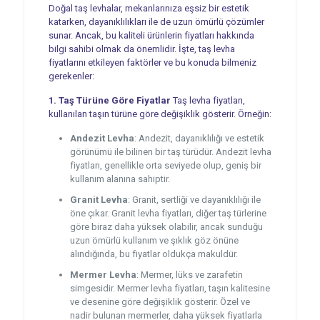
Doğal taş levhalar, mekanlarınıza eşsiz bir estetik
katarken, dayanıklılıkları ile de uzun ömürlü çözümler
sunar. Ancak, bu kaliteli ürünlerin fiyatları hakkında
bilgi sahibi olmak da önemlidir. İşte, taş levha
fiyatlarını etkileyen faktörler ve bu konuda bilmeniz
gerekenler:
1. Taş Türüne Göre Fiyatlar
Taş levha fiyatları,
kullanılan taşın türüne göre değişiklik gösterir. Örneğin:
Andezit Levha
: Andezit, dayanıklılığı ve estetik
görünümü ile bilinen bir taş türüdür. Andezit levha
fiyatları, genellikle orta seviyede olup, geniş bir
kullanım alanına sahiptir.
Granit Levha
: Granit, sertliği ve dayanıklılığı ile
öne çıkar. Granit levha fiyatları, diğer taş türlerine
göre biraz daha yüksek olabilir, ancak sunduğu
uzun ömürlü kullanım ve şıklık göz önüne
alındığında, bu fiyatlar oldukça makuldür.
Mermer Levha
: Mermer, lüks ve zarafetin
simgesidir. Mermer levha fiyatları, taşın kalitesine
ve desenine göre değişiklik gösterir. Özel ve
nadir bulunan mermerler, daha yüksek fiyatlarla