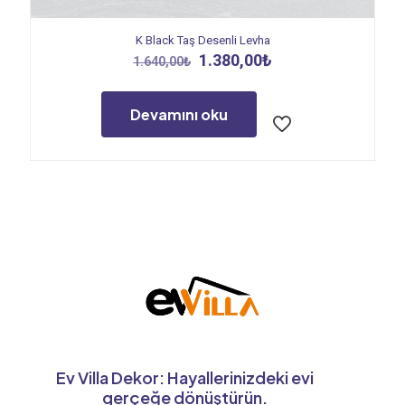
K Black Taş Desenli Levha
Orijinal
Şu
1.380,00
₺
1.640,00
₺
fiyat:
andaki
1.640,00₺.
fiyat:
1.380,00₺.
Devamını oku
Ev Villa Dekor: Hayallerinizdeki evi
gerçeğe dönüştürün.