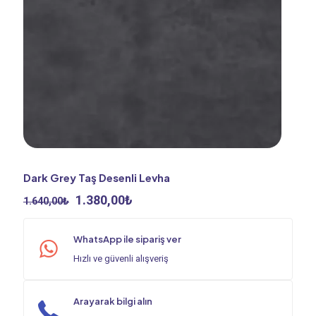
Dark Grey Taş Desenli Levha
Orijinal
Şu
1.380,00
₺
1.640,00
₺
fiyat:
andaki
1.640,00₺.
fiyat:
WhatsApp ile sipariş ver
1.380,00₺.
Hızlı ve güvenli alışveriş
Arayarak bilgi alın