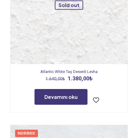
Sold out
Atlantic White Taş Desenli Levha
Orijinal
Şu
1.380,00
₺
1.640,00
₺
fiyat:
andaki
1.640,00₺.
fiyat:
1.380,00₺.
Devamını oku
İNDIRIMDE