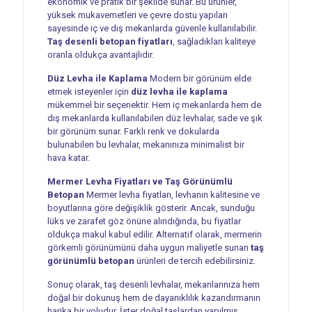
ekonomik ve pratik bir şekilde sunar. Bu ürünler,
yüksek mukavemetleri ve çevre dostu yapıları
sayesinde iç ve dış mekanlarda güvenle kullanılabilir.
Taş desenli betopan fiyatları
, sağladıkları kaliteye
oranla oldukça avantajlıdır.
Düz Levha ile Kaplama
Modern bir görünüm elde
etmek isteyenler için
düz levha ile kaplama
mükemmel bir seçenektir. Hem iç mekanlarda hem de
dış mekanlarda kullanılabilen düz levhalar, sade ve şık
bir görünüm sunar. Farklı renk ve dokularda
bulunabilen bu levhalar, mekanınıza minimalist bir
hava katar.
Mermer Levha Fiyatları ve Taş Görünümlü
Betopan
Mermer levha fiyatları, levhanın kalitesine ve
boyutlarına göre değişiklik gösterir. Ancak, sunduğu
lüks ve zarafet göz önüne alındığında, bu fiyatlar
oldukça makul kabul edilir. Alternatif olarak, mermerin
görkemli görünümünü daha uygun maliyetle sunan
taş
görünümlü betopan
ürünleri de tercih edebilirsiniz.
Sonuç olarak, taş desenli levhalar, mekanlarınıza hem
doğal bir dokunuş hem de dayanıklılık kazandırmanın
harika bir yoludur. İster doğal taşlardan yapılmış