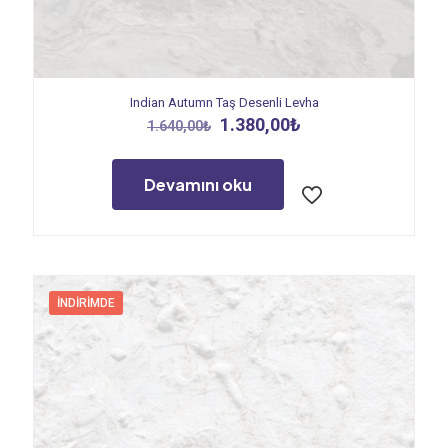
Indian Autumn Taş Desenli Levha
Orijinal
Şu
1.380,00
₺
1.640,00
₺
fiyat:
andaki
1.640,00₺.
fiyat:
1.380,00₺.
Devamını oku
İNDIRIMDE