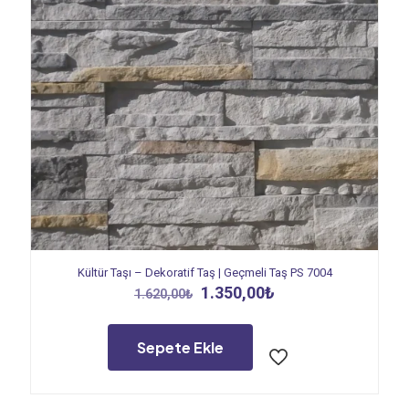
Kültür Taşı – Dekoratif Taş | Geçmeli Taş PS 7004
Orijinal
Şu
1.350,00
₺
1.620,00
₺
fiyat:
andaki
1.620,00₺.
fiyat:
1.350,00₺.
Sepete Ekle