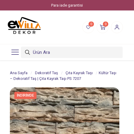
Para iade garantisi
0
0
Ana Sayfa
/
Dekoratif Taş
/
Çıta Kayrak Taşı
/
Kültür Taşı
– Dekoratif Taş | Çıta Kayrak Taşı PS 7207
İNDIRIMDE