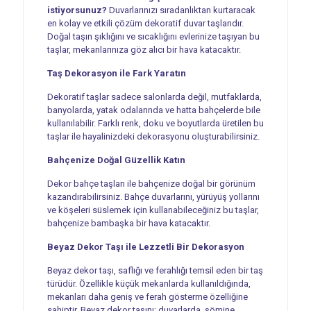
istiyorsunuz?
Duvarlarınızı sıradanlıktan kurtaracak
en kolay ve etkili çözüm dekoratif duvar taşlarıdır.
Doğal taşın şıklığını ve sıcaklığını evlerinize taşıyan bu
taşlar, mekanlarınıza göz alıcı bir hava katacaktır.
Taş Dekorasyon ile Fark Yaratın
Dekoratif taşlar sadece salonlarda değil, mutfaklarda,
banyolarda, yatak odalarında ve hatta bahçelerde bile
kullanılabilir. Farklı renk, doku ve boyutlarda üretilen bu
taşlar ile hayalinizdeki dekorasyonu oluşturabilirsiniz.
Bahçenize Doğal Güzellik Katın
Dekor bahçe taşları ile bahçenize doğal bir görünüm
kazandırabilirsiniz. Bahçe duvarlarını, yürüyüş yollarını
ve köşeleri süslemek için kullanabileceğiniz bu taşlar,
bahçenize bambaşka bir hava katacaktır.
Beyaz Dekor Taşı ile Lezzetli Bir Dekorasyon
Beyaz dekor taşı, saflığı ve ferahlığı temsil eden bir taş
türüdür. Özellikle küçük mekanlarda kullanıldığında,
mekanları daha geniş ve ferah gösterme özelliğine
sahiptir. Beyaz dekor taşını; duvarlarda, şömine