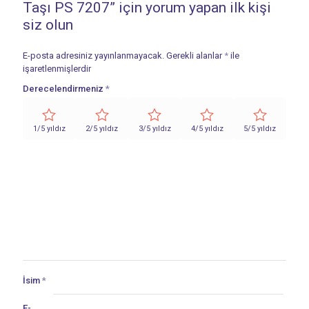
Taşı PS 7207” için yorum yapan ilk kişi
siz olun
E-posta adresiniz yayınlanmayacak.
Gerekli alanlar
*
ile
işaretlenmişlerdir
Derecelendirmeniz
*
1/5 yıldız
2/5 yıldız
3/5 yıldız
4/5 yıldız
5/5 yıldız
İsim
*
E-