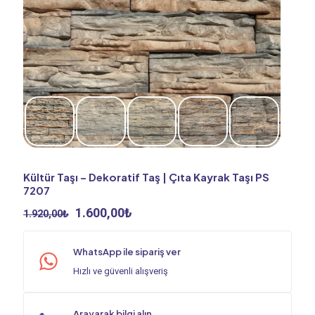
Kültür Taşı – Dekoratif Taş | Çıta Kayrak Taşı PS
7207
Orijinal
Şu
1.600,00
₺
1.920,00
₺
fiyat:
andaki
1.920,00₺.
fiyat:
WhatsApp ile sipariş ver
1.600,00₺.
Hızlı ve güvenli alışveriş
Arayarak bilgi alın