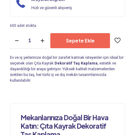
Hızlı ve güvenli alışveriş
600 adet stokta
Kültür
Sepete Ekle
Taşı
-
Dekoratif
Ev ve iş yerlerinize doğal bir zarafet katmak isteyenler için ideal bir
Taş
seçenek olan Çıta Kayrak
Dekoratif Taş Kaplama
, estetik ve
|
dayanıklılığı bir araya getiriyor. Yüksek kaliteli malzemelerden
Çıta
üretilen bu taş, her türlü iç ve dış mekân tasarımlarınızda
Kayrak
kullanılabilir.
Taşı
PS
7207
adet
Mekanlarınıza Doğal Bir Hava
Katın: Çıta Kayrak Dekoratif
Taş Kaplama