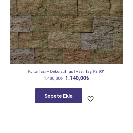
Kültür Taşı – Dekoratif Taş | Hasır Taşı PS 901
Orijinal
Şu
1.140,00
₺
1.400,00
₺
fiyat:
andaki
1.400,00₺.
fiyat:
1.140,00₺.
Sepete Ekle