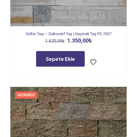
Kültür Taşı – Dekoratif Taş | Geçmeli Taş PS 7007
Orijinal
Şu
1.350,00
₺
1.620,00
₺
fiyat:
andaki
1.620,00₺.
fiyat:
1.350,00₺.
Sepete Ekle
İNDIRIMDE