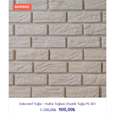
İNDIRIMDE
Dekoratif Tuğla – Kültür Tuğlası | Rustik Tuğla PS 401
Orijinal
Şu
900,00
₺
1.100,00
₺
fiyat:
andaki