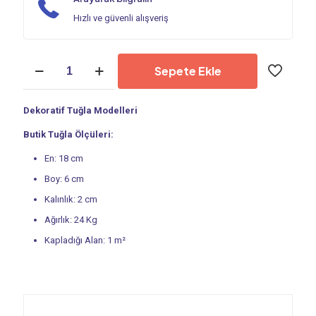
Hızlı ve güvenli alışveriş
Dekoratif
Sepete Ekle
Tuğla
-
Kültür
Dekoratif Tuğla Modelleri
Tuğlası
|
Butik Tuğla Ölçüleri:
Butik
Tuğla
En: 18 cm
PS
Boy: 6 cm
205
adet
Kalınlık: 2 cm
Ağırlık: 24 Kg
Kapladığı Alan: 1 m²