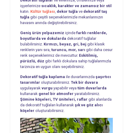
Dekoratif tuğlalar
ile evlerinize, ofislerinize veya
işyerlerinize
sıcaklık, karakter ve zamansız bir stil
katın.
Kültür tuğlası
,
dekor tuğla
ve
dekoratif taş
tuğla
gibi çeşitli seçeneklerimizle mekanlarınızın
havasını anında değiştirebilirsiniz.
Geniş ürün yelpazemiz
içinde
farklı renklerde,
boyutlarda ve dokularda
dekoratif tuğlalar
bulabilirsiniz.
Kırmızı, beyaz, gri, bej
gibi klasik
renklerin yanı sıra,
turuncu, mor, sarı
gibi daha cesur
renk seçeneklerimiz de mevcuttur.
Eskitilmiş,
pürüzlü, düz
gibi farklı dokulara sahip tuğlalarımızla
tarzınıza en uygun olanı seçebilirsiniz.
Dekoratif tuğla kaplama
ile duvarlarınızda
şaşırtıcı
tasarımlar
oluşturabilirsiniz.
Tek bir duvara
uygulayarak
vurgu
yapabilir veya
tüm duvarlarda
kullanarak
genel bir atmosfer
yaratabilirsiniz.
Şömine köşeleri, TV üniteleri, raflar
gibi alanlarda
da dekoratif tuğlaları kullanarak
şık ve göz alıcı
köşeler
oluşturabilirsiniz.