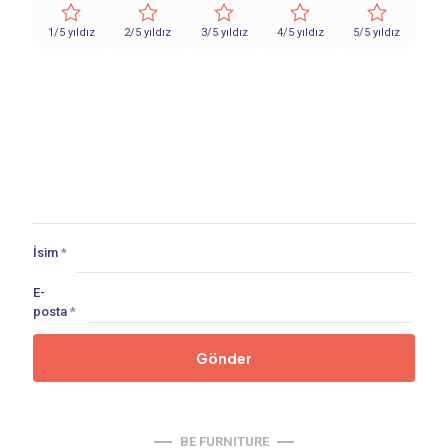
1/5 yıldız
2/5 yıldız
3/5 yıldız
4/5 yıldız
5/5 yıldız
İsim
*
E-
posta
*
BE FURNITURE