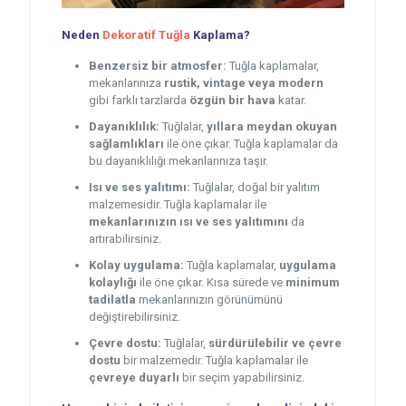
Neden
Dekoratif Tuğla
Kaplama?
Benzersiz bir atmosfer:
Tuğla kaplamalar,
mekanlarınıza
rustik, vintage veya modern
gibi farklı tarzlarda
özgün bir hava
katar.
Dayanıklılık:
Tuğlalar,
yıllara meydan okuyan
sağlamlıkları
ile öne çıkar. Tuğla kaplamalar da
bu dayanıklılığı mekanlarınıza taşır.
Isı ve ses yalıtımı:
Tuğlalar, doğal bir yalıtım
malzemesidir. Tuğla kaplamalar ile
mekanlarınızın ısı ve ses yalıtımını
da
artırabilirsiniz.
Kolay uygulama:
Tuğla kaplamalar,
uygulama
kolaylığı
ile öne çıkar. Kısa sürede ve
minimum
tadilatla
mekanlarınızın görünümünü
değiştirebilirsiniz.
Çevre dostu:
Tuğlalar,
sürdürülebilir ve çevre
dostu
bir malzemedir. Tuğla kaplamalar ile
çevreye duyarlı
bir seçim yapabilirsiniz.