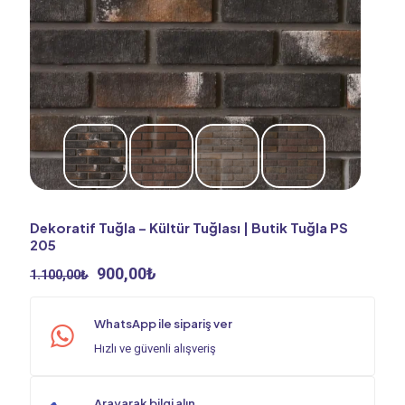
Dekoratif Tuğla – Kültür Tuğlası | Butik Tuğla PS
205
Orijinal
Şu
900,00
₺
1.100,00
₺
fiyat:
andaki
1.100,00₺.
fiyat:
WhatsApp ile sipariş ver
900,00₺.
Hızlı ve güvenli alışveriş
Arayarak bilgi alın