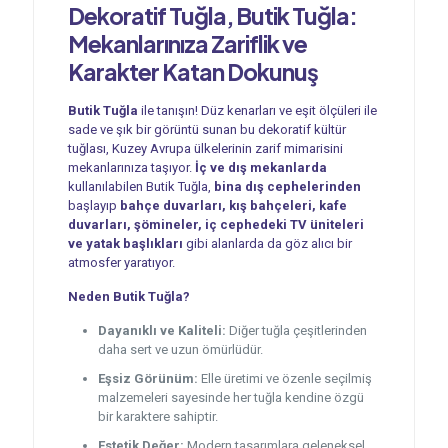
Dekoratif Tuğla, Butik Tuğla:
Mekanlarınıza Zariflik ve
Karakter Katan Dokunuş
Butik Tuğla
ile tanışın! Düz kenarları ve eşit ölçüleri ile
sade ve şık bir görüntü sunan bu dekoratif kültür
tuğlası, Kuzey Avrupa ülkelerinin zarif mimarisini
mekanlarınıza taşıyor.
İç ve dış mekanlarda
kullanılabilen Butik Tuğla,
bina dış cephelerinden
başlayıp
bahçe duvarları, kış bahçeleri, kafe
duvarları, şömineler, iç cephedeki TV üniteleri
ve yatak başlıkları
gibi alanlarda da göz alıcı bir
atmosfer yaratıyor.
Neden Butik Tuğla?
Dayanıklı ve Kaliteli:
Diğer tuğla çeşitlerinden
daha sert ve uzun ömürlüdür.
Eşsiz Görünüm:
Elle üretimi ve özenle seçilmiş
malzemeleri sayesinde her tuğla kendine özgü
bir karaktere sahiptir.
Estetik Değer:
Modern tasarımlara geleneksel