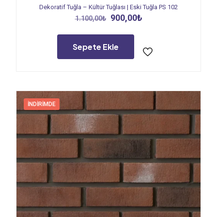
Dekoratif Tuğla – Kültür Tuğlası | Eski Tuğla PS 102
Orijinal
Şu
900,00
₺
1.100,00
₺
fiyat:
andaki
1.100,00₺.
fiyat:
900,00₺.
Sepete Ekle
İNDIRIMDE