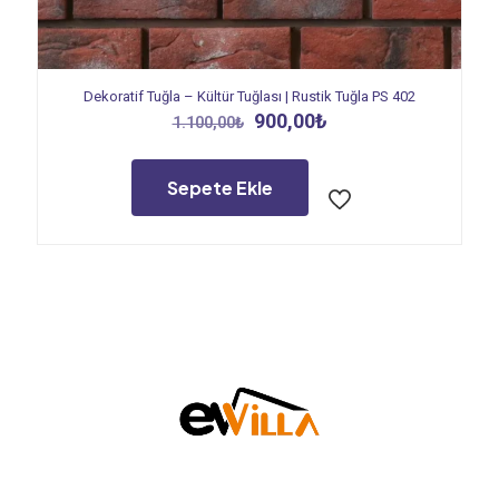
Dekoratif Tuğla – Kültür Tuğlası | Rustik Tuğla PS 402
Orijinal
Şu
900,00
₺
1.100,00
₺
fiyat:
andaki
1.100,00₺.
fiyat:
900,00₺.
Sepete Ekle