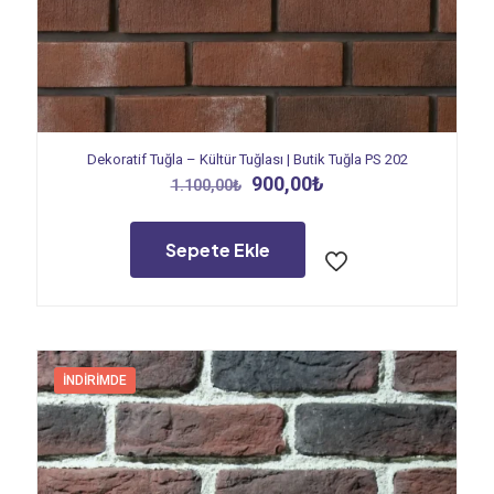
Dekoratif Tuğla – Kültür Tuğlası | Butik Tuğla PS 202
Orijinal
Şu
900,00
₺
1.100,00
₺
fiyat:
andaki
1.100,00₺.
fiyat:
900,00₺.
Sepete Ekle
İNDIRIMDE