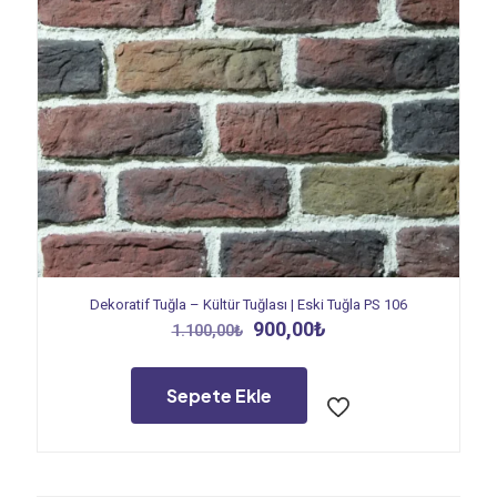
Dekoratif Tuğla – Kültür Tuğlası | Eski Tuğla PS 106
Orijinal
Şu
900,00
₺
1.100,00
₺
fiyat:
andaki
1.100,00₺.
fiyat:
900,00₺.
Sepete Ekle