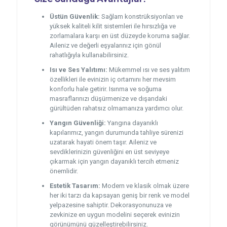
Üstün Güvenlik:
Sağlam konstrüksiyonları ve
yüksek kaliteli kilit sistemleri ile hırsızlığa ve
zorlamalara karşı en üst düzeyde koruma sağlar.
Aileniz ve değerli eşyalarınız için gönül
rahatlığıyla kullanabilirsiniz.
Isı ve Ses Yalıtımı:
Mükemmel ısı ve ses yalıtım
özellikleri ile evinizin iç ortamını her mevsim
konforlu hale getirir. Isınma ve soğuma
masraflarınızı düşürmenize ve dışarıdaki
gürültüden rahatsız olmamanıza yardımcı olur.
Yangın Güvenliği:
Yangına dayanıklı
kapılarımız, yangın durumunda tahliye sürenizi
uzatarak hayati önem taşır. Aileniz ve
sevdiklerinizin güvenliğini en üst seviyeye
çıkarmak için yangın dayanıklı tercih etmeniz
önemlidir.
Estetik Tasarım:
Modern ve klasik olmak üzere
her iki tarzı da kapsayan geniş bir renk ve model
yelpazesine sahiptir. Dekorasyonunuza ve
zevkinize en uygun modelini seçerek evinizin
görünümünü güzelleştirebilirsiniz.