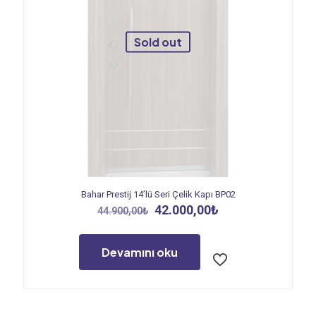
Sold out
Bahar Prestij 14’lü Seri Çelik Kapı BP02
Orijinal
Şu
42.000,00
₺
44.900,00
₺
fiyat:
andaki
44.900,00₺.
fiyat:
42.000,00₺.
Devamını oku