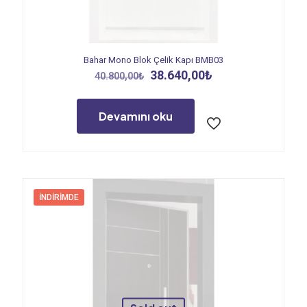
Bahar Mono Blok Çelik Kapı BMB03
Orijinal
Şu
38.640,00
₺
40.800,00
₺
fiyat:
andaki
40.800,00₺.
fiyat:
38.640,00₺.
Devamını oku
İNDIRIMDE