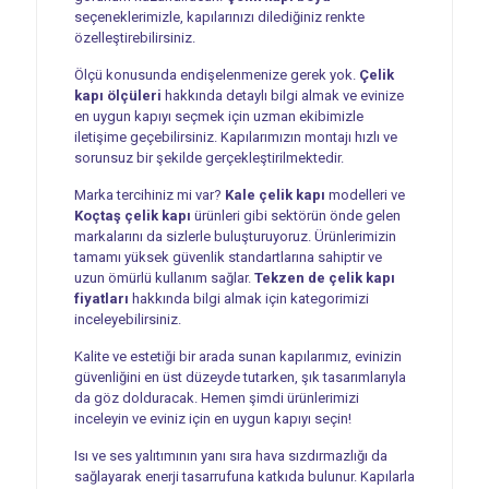
seçeneklerimizle, kapılarınızı dilediğiniz renkte
özelleştirebilirsiniz.
Ölçü konusunda endişelenmenize gerek yok.
Çelik
kapı ölçüleri
hakkında detaylı bilgi almak ve evinize
en uygun kapıyı seçmek için uzman ekibimizle
iletişime geçebilirsiniz. Kapılarımızın montajı hızlı ve
sorunsuz bir şekilde gerçekleştirilmektedir.
Marka tercihiniz mi var?
Kale çelik kapı
modelleri ve
Koçtaş çelik kapı
ürünleri gibi sektörün önde gelen
markalarını da sizlerle buluşturuyoruz. Ürünlerimizin
tamamı yüksek güvenlik standartlarına sahiptir ve
uzun ömürlü kullanım sağlar.
Tekzen de çelik kapı
fiyatları
hakkında bilgi almak için kategorimizi
inceleyebilirsiniz.
Kalite ve estetiği bir arada sunan kapılarımız, evinizin
güvenliğini en üst düzeyde tutarken, şık tasarımlarıyla
da göz dolduracak. Hemen şimdi ürünlerimizi
inceleyin ve eviniz için en uygun kapıyı seçin!
Isı ve ses yalıtımının yanı sıra hava sızdırmazlığı da
sağlayarak enerji tasarrufuna katkıda bulunur. Kapılarla