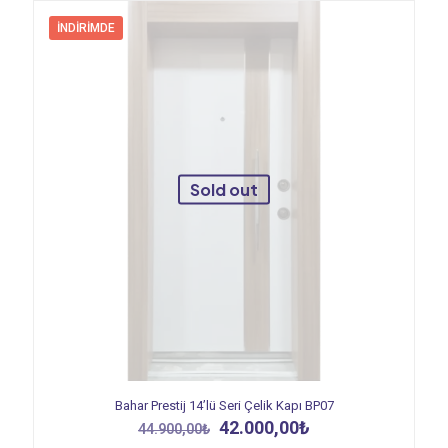
İNDIRIMDE
Sold out
Bahar Prestij 14’lü Seri Çelik Kapı BP07
Orijinal
Şu
42.000,00
₺
44.900,00
₺
fiyat:
andaki