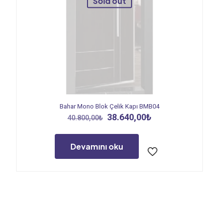
Sold out
Bahar Mono Blok Çelik Kapı BMB04
Orijinal
Şu
38.640,00
₺
40.800,00
₺
fiyat:
andaki
40.800,00₺.
fiyat:
38.640,00₺.
Devamını oku