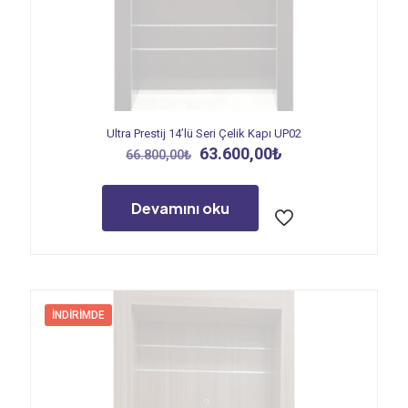
Ultra Prestij 14’lü Seri Çelik Kapı UP02
Orijinal
Şu
63.600,00
₺
66.800,00
₺
fiyat:
andaki
66.800,00₺.
fiyat:
63.600,00₺.
Devamını oku
İNDIRIMDE