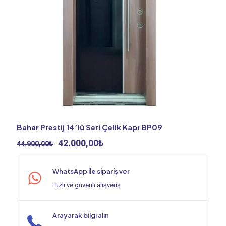
Bahar Prestij 14’lü Seri Çelik Kapı BP09
Orijinal
Şu
42.000,00
₺
44.900,00
₺
fiyat:
andaki
44.900,00₺.
fiyat:
WhatsApp ile sipariş ver
42.000,00₺.
Hızlı ve güvenli alışveriş
Arayarak bilgi alın