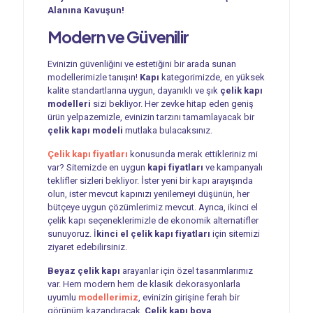
Alanına Kavuşun!
Modern ve Güvenilir
Evinizin güvenliğini ve estetiğini bir arada sunan
modellerimizle tanışın!
Kapı
kategorimizde, en yüksek
kalite standartlarına uygun, dayanıklı ve şık
çelik kapı
modelleri
sizi bekliyor. Her zevke hitap eden geniş
ürün yelpazemizle, evinizin tarzını tamamlayacak bir
çelik kapı modeli
mutlaka bulacaksınız.
Çelik kapı fiyatları
konusunda merak ettikleriniz mi
var? Sitemizde en uygun
kapi fiyatları
ve kampanyalı
teklifler sizleri bekliyor. İster yeni bir kapı arayışında
olun, ister mevcut kapınızı yenilemeyi düşünün, her
bütçeye uygun çözümlerimiz mevcut. Ayrıca, ikinci el
çelik kapı seçeneklerimizle de ekonomik alternatifler
sunuyoruz. İ
kinci el çelik kapı fiyatları
için sitemizi
ziyaret edebilirsiniz.
Beyaz çelik kapı
arayanlar için özel tasarımlarımız
var. Hem modern hem de klasik dekorasyonlarla
uyumlu
modellerimiz
, evinizin girişine ferah bir
görünüm kazandıracak.
Çelik kapı boya