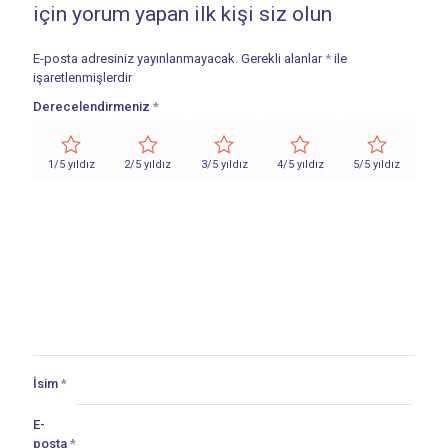
için yorum yapan ilk kişi siz olun
E-posta adresiniz yayınlanmayacak.
Gerekli alanlar
*
ile
işaretlenmişlerdir
Derecelendirmeniz
*
1/5 yıldız
2/5 yıldız
3/5 yıldız
4/5 yıldız
5/5 yıldız
İsim
*
E-
posta
*