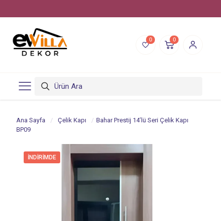
Para iade garantisi
0
0
Ana Sayfa
/
Çelik Kapı
/
Bahar Prestij 14’lü Seri Çelik Kapı
BP09
İNDIRIMDE