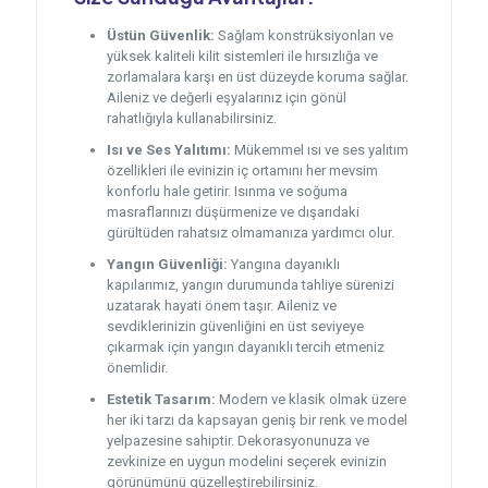
Üstün Güvenlik:
Sağlam konstrüksiyonları ve
yüksek kaliteli kilit sistemleri ile hırsızlığa ve
zorlamalara karşı en üst düzeyde koruma sağlar.
Aileniz ve değerli eşyalarınız için gönül
rahatlığıyla kullanabilirsiniz.
Isı ve Ses Yalıtımı:
Mükemmel ısı ve ses yalıtım
özellikleri ile evinizin iç ortamını her mevsim
konforlu hale getirir. Isınma ve soğuma
masraflarınızı düşürmenize ve dışarıdaki
gürültüden rahatsız olmamanıza yardımcı olur.
Yangın Güvenliği:
Yangına dayanıklı
kapılarımız, yangın durumunda tahliye sürenizi
uzatarak hayati önem taşır. Aileniz ve
sevdiklerinizin güvenliğini en üst seviyeye
çıkarmak için yangın dayanıklı tercih etmeniz
önemlidir.
Estetik Tasarım:
Modern ve klasik olmak üzere
her iki tarzı da kapsayan geniş bir renk ve model
yelpazesine sahiptir. Dekorasyonunuza ve
zevkinize en uygun modelini seçerek evinizin
görünümünü güzelleştirebilirsiniz.