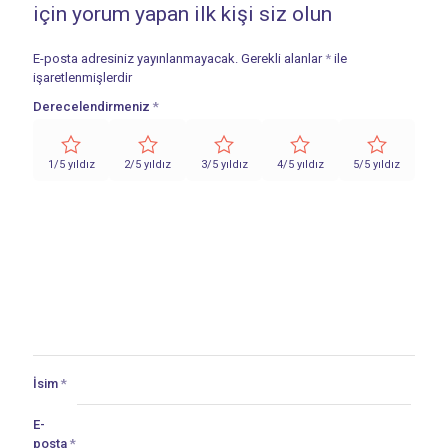
için yorum yapan ilk kişi siz olun
E-posta adresiniz yayınlanmayacak.
Gerekli alanlar
*
ile
işaretlenmişlerdir
Derecelendirmeniz
*
1/5 yıldız
2/5 yıldız
3/5 yıldız
4/5 yıldız
5/5 yıldız
İsim
*
E-
posta
*