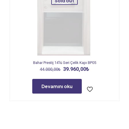
Sold out
Bahar Prestij 14’lü Seri Çelik Kapı BP05
Orijinal
Şu
39.960,00
₺
44.000,00
₺
fiyat:
andaki
44.000,00₺.
fiyat:
39.960,00₺.
Devamını oku