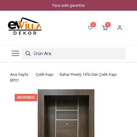
Para iade garantisi
0
0
Ana Sayfa
/
Çelik Kapı
/
Bahar Prestij 14’lü Seri Çelik Kapı
BP01
İNDIRIMDE