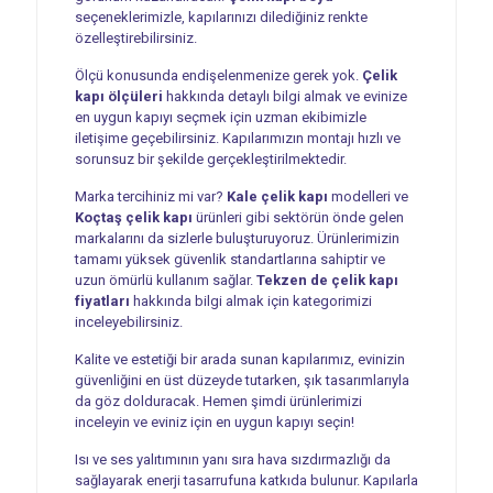
seçeneklerimizle, kapılarınızı dilediğiniz renkte
özelleştirebilirsiniz.
Ölçü konusunda endişelenmenize gerek yok.
Çelik
kapı ölçüleri
hakkında detaylı bilgi almak ve evinize
en uygun kapıyı seçmek için uzman ekibimizle
iletişime geçebilirsiniz. Kapılarımızın montajı hızlı ve
sorunsuz bir şekilde gerçekleştirilmektedir.
Marka tercihiniz mi var?
Kale çelik kapı
modelleri ve
Koçtaş çelik kapı
ürünleri gibi sektörün önde gelen
markalarını da sizlerle buluşturuyoruz. Ürünlerimizin
tamamı yüksek güvenlik standartlarına sahiptir ve
uzun ömürlü kullanım sağlar.
Tekzen de çelik kapı
fiyatları
hakkında bilgi almak için kategorimizi
inceleyebilirsiniz.
Kalite ve estetiği bir arada sunan kapılarımız, evinizin
güvenliğini en üst düzeyde tutarken, şık tasarımlarıyla
da göz dolduracak. Hemen şimdi ürünlerimizi
inceleyin ve eviniz için en uygun kapıyı seçin!
Isı ve ses yalıtımının yanı sıra hava sızdırmazlığı da
sağlayarak enerji tasarrufuna katkıda bulunur. Kapılarla