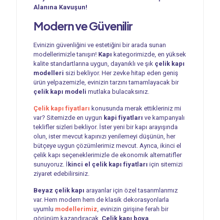
Alanına Kavuşun!
Modern ve Güvenilir
Evinizin güvenliğini ve estetiğini bir arada sunan
modellerimizle tanışın!
Kapı
kategorimizde, en yüksek
kalite standartlarına uygun, dayanıklı ve şık
çelik kapı
modelleri
sizi bekliyor. Her zevke hitap eden geniş
ürün yelpazemizle, evinizin tarzını tamamlayacak bir
çelik kapı modeli
mutlaka bulacaksınız.
Çelik kapı fiyatları
konusunda merak ettikleriniz mi
var? Sitemizde en uygun
kapi fiyatları
ve kampanyalı
teklifler sizleri bekliyor. İster yeni bir kapı arayışında
olun, ister mevcut kapınızı yenilemeyi düşünün, her
bütçeye uygun çözümlerimiz mevcut. Ayrıca, ikinci el
çelik kapı seçeneklerimizle de ekonomik alternatifler
sunuyoruz. İ
kinci el çelik kapı fiyatları
için sitemizi
ziyaret edebilirsiniz.
Beyaz çelik kapı
arayanlar için özel tasarımlarımız
var. Hem modern hem de klasik dekorasyonlarla
uyumlu
modellerimiz
, evinizin girişine ferah bir
görünüm kazandıracak.
Çelik kapı boya