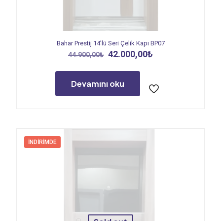
Bahar Prestij 14’lü Seri Çelik Kapı BP07
Orijinal
Şu
42.000,00
₺
44.900,00
₺
fiyat:
andaki
44.900,00₺.
fiyat:
42.000,00₺.
Devamını oku
İNDIRIMDE