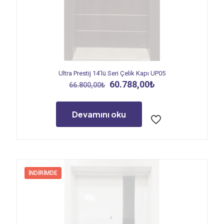
Ultra Prestij 14’lü Seri Çelik Kapı UP05
Orijinal
Şu
60.788,00
₺
66.800,00
₺
fiyat:
andaki
66.800,00₺.
fiyat:
60.788,00₺.
Devamını oku
İNDIRIMDE