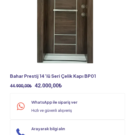
Bahar Prestij 14’lü Seri Çelik Kapı BP01
Orijinal
Şu
42.000,00
₺
44.900,00
₺
fiyat:
andaki
44.900,00₺.
fiyat:
WhatsApp ile sipariş ver
42.000,00₺.
Hızlı ve güvenli alışveriş
Arayarak bilgi alın