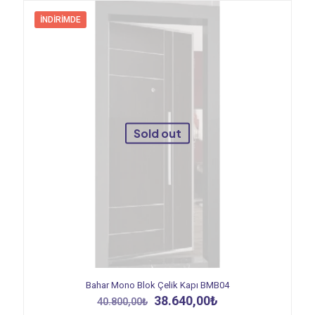
İNDIRIMDE
Sold out
Bahar Mono Blok Çelik Kapı BMB04
Orijinal
Şu
38.640,00
₺
40.800,00
₺
fiyat:
andaki