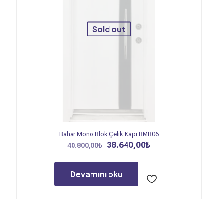
Sold out
Bahar Mono Blok Çelik Kapı BMB06
Orijinal
Şu
38.640,00
₺
40.800,00
₺
fiyat:
andaki
40.800,00₺.
fiyat:
38.640,00₺.
Devamını oku