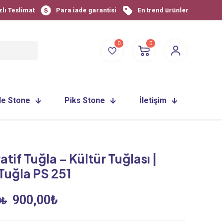
zlı Teslimat
Para iade garantisi
En trend ürünler
0
0
le Stone
Piks Stone
İletişim
tif Tuğla – Kültür Tuğlası |
Tuğla PS 251
Orijinal
Şu
900,00
₺
0
₺
fiyat:
andaki