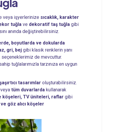
uğla
ze veya işyerlerinize
sıcaklık, karakter
ekor tuğla
ve
dekoratif taş tuğla
gibi
ını anında değiştirebilirsiniz.
lerde, boyutlarda ve dokularda
z, gri, bej
gibi klasik renklerin yanı
k seçeneklerimiz de mevcuttur.
 sahip tuğlalarımızla tarzınıza en uygun
şaşırtıcı tasarımlar
oluşturabilirsiniz.
r veya
tüm duvarlarda
kullanarak
köşeleri, TV üniteleri, raflar
gibi
 ve göz alıcı köşeler