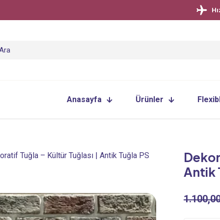
Hı
Anasayfa
Ürünler
Flexib
Dekora
ratif Tuğla – Kültür Tuğlası | Antik Tuğla PS
Antik 
1.100,0