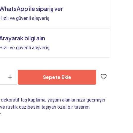
1.100,00₺.
fiyat:
WhatsApp ile sipariş ver
900,00₺.
Hızlı ve güvenli alışveriş
Arayarak bilgi alın
Hızlı ve güvenli alışveriş
Sepete Ekle
a dekoratif taş kaplama, yaşam alanlarınıza geçmişin
 ve rustik cazibesini taşıyan özel bir tasarım
.