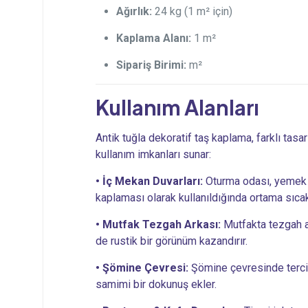
Ağırlık:
24 kg (1 m² için)
Kaplama Alanı:
1 m²
Sipariş Birimi:
m²
Kullanım Alanları
Antik tuğla dekoratif taş kaplama, farklı tasa
kullanım imkanları sunar:
• İç Mekan Duvarları:
Oturma odası, yemek 
kaplaması olarak kullanıldığında ortama sıcak
• Mutfak Tezgah Arkası:
Mutfakta tezgah a
de rustik bir görünüm kazandırır.
• Şömine Çevresi:
Şömine çevresinde tercih
samimi bir dokunuş ekler.