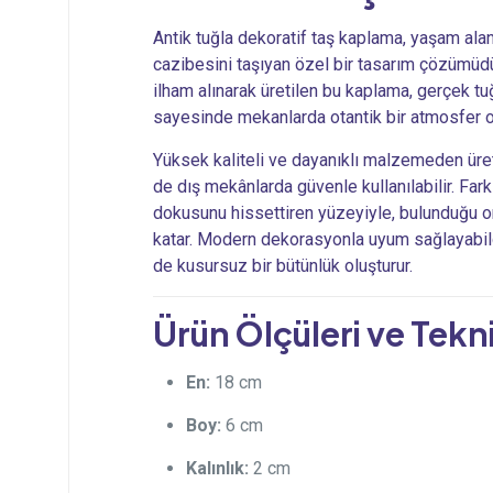
Antik tuğla dekoratif taş kaplama, yaşam alan
cazibesini taşıyan özel bir tasarım çözümüd
ilham alınarak üretilen bu kaplama, gerçek t
sayesinde mekanlarda otantik bir atmosfer ol
Yüksek kaliteli ve dayanıklı malzemeden üre
de dış mekânlarda güvenle kullanılabilir. Farkl
dokusunu hissettiren yüzeyiyle, bulunduğu or
katar. Modern dekorasyonla uyum sağlayabildi
de kusursuz bir bütünlük oluşturur.
Ürün Ölçüleri ve Tekni
En:
18 cm
Boy:
6 cm
Kalınlık:
2 cm