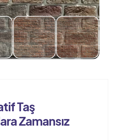
251
adet
tif Taş
ara Zamansız