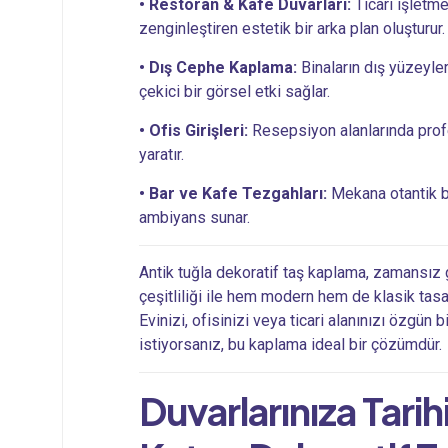
• Restoran & Kafe Duvarları:
Ticari işletm
zenginleştiren estetik bir arka plan oluşturur.
• Dış Cephe Kaplama:
Binaların dış yüzeyler
çekici bir görsel etki sağlar.
• Ofis Girişleri:
Resepsiyon alanlarında profe
yaratır.
• Bar ve Kafe Tezgahları:
Mekana otantik bir
ambiyans sunar.
Antik tuğla dekoratif taş kaplama, zamansız 
çeşitliliği ile hem modern hem de klasik tasa
Evinizi, ofisinizi veya ticari alanınızı özgün 
istiyorsanız, bu kaplama ideal bir çözümdür.
Duvarlarınıza Tar