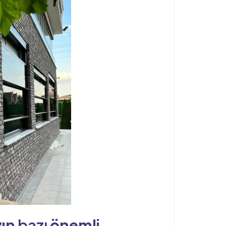
zın
bazı
önemli