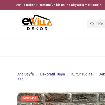
Evvilla Dekor, Piksstone'un bir online alışveriş markasıdır.
Ana Sayfa
/
Dekoratif Tuğla
/
Kültür Tuğlası
/
Deko
251
İNDIRIMDE