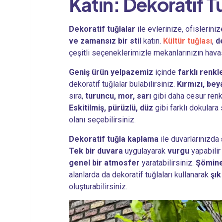
Katın:
Dekoratif T
Dekoratif tuğlalar
ile evlerinize, ofislerini
ve zamansız bir stil
katın.
Kültür tuğlası
,
d
çeşitli seçeneklerimizle mekanlarınızın havas
Geniş ürün yelpazemiz
içinde
farklı renk
dekoratif tuğlalar bulabilirsiniz.
Kırmızı, beya
sıra,
turuncu, mor, sarı
gibi daha cesur ren
Eskitilmiş, pürüzlü, düz
gibi farklı dokulara
olanı seçebilirsiniz.
Dekoratif tuğla kaplama
ile duvarlarınızda
Tek bir duvara
uygulayarak
vurgu
yapabili
genel bir atmosfer
yaratabilirsiniz.
Şömine 
alanlarda da dekoratif tuğlaları kullanarak
şık
oluşturabilirsiniz.