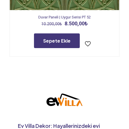
Duvar Paneli | Uygur Serisi PT 52
Orijinal
Şu
8.500,00
₺
10.200,00
₺
fiyat:
andaki
10.200,00₺.
fiyat:
8.500,00₺.
Sepete Ekle
Ev Villa Dekor: Hayallerinizdeki evi