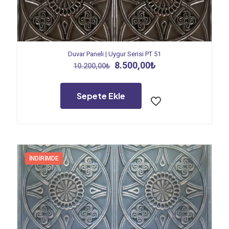
Duvar Paneli | Uygur Serisi PT 51
Orijinal
Şu
8.500,00
₺
10.200,00
₺
fiyat:
andaki
10.200,00₺.
fiyat:
8.500,00₺.
Sepete Ekle
İNDIRIMDE