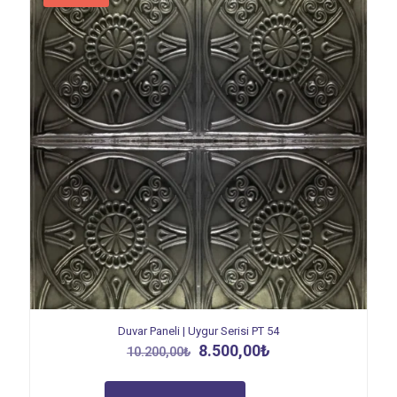
Duvar Paneli | Uygur Serisi PT 54
Orijinal
Şu
8.500,00
₺
10.200,00
₺
fiyat:
andaki
10.200,00₺.
fiyat: