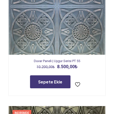
Duvar Paneli | Uygur Serisi PT 55
Orijinal
Şu
8.500,00
₺
10.200,00
₺
fiyat:
andaki
10.200,00₺.
fiyat:
8.500,00₺.
Sepete Ekle
İNDIRIMDE