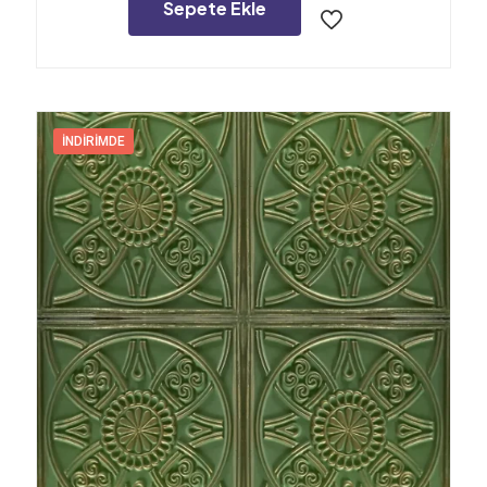
8.500,00₺.
Sepete Ekle
İNDIRIMDE