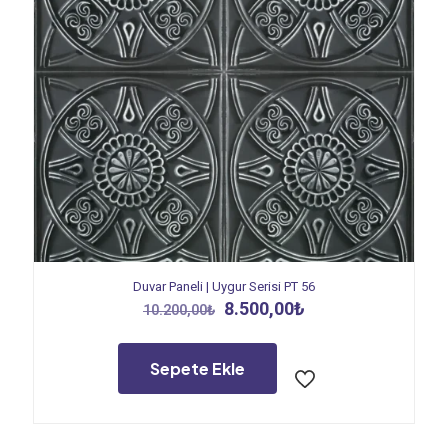
Duvar Paneli | Uygur Serisi PT 56
Orijinal
Şu
8.500,00
₺
10.200,00
₺
fiyat:
andaki
10.200,00₺.
fiyat:
8.500,00₺.
Sepete Ekle