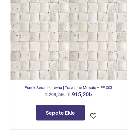
Esnek Seramik Levha | Travertine Mosaic – PF 003
Orijinal
Şu
1.915,20
₺
2.298,24
₺
fiyat:
andaki
2.298,24₺.
fiyat:
1.915,20₺.
Sepete Ekle