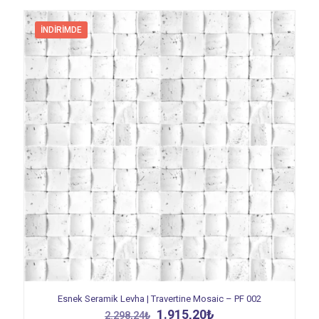
İNDIRIMDE
Esnek Seramik Levha | Travertine Mosaic – PF 002
Orijinal
Şu
1.915,20
₺
2.298,24
₺