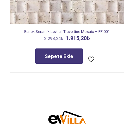
Esnek Seramik Levha | Travertine Mosaic – PF 001
Orijinal
Şu
1.915,20
₺
2.298,24
₺
fiyat:
andaki
2.298,24₺.
fiyat:
1.915,20₺.
Sepete Ekle