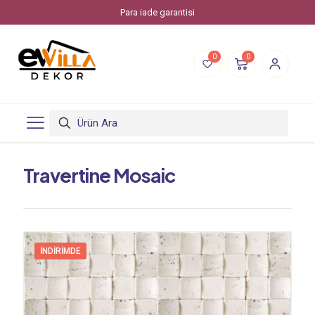
Para iade garantisi
0
0
Travertine Mosaic
İNDIRIMDE