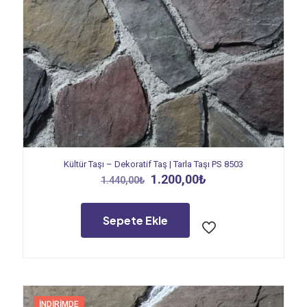
Kültür Taşı – Dekoratif Taş | Tarla Taşı PS 8503
Orijinal
Şu
1.200,00
₺
1.440,00
₺
fiyat:
andaki
1.440,00₺.
fiyat:
1.200,00₺.
Sepete Ekle
İNDIRIMDE