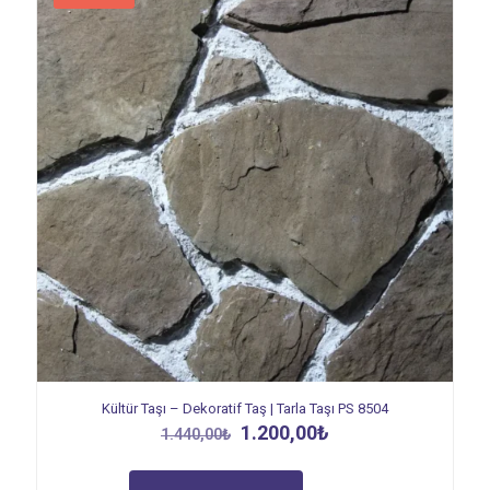
Kültür Taşı – Dekoratif Taş | Tarla Taşı PS 8504
Orijinal
Şu
1.200,00
₺
1.440,00
₺
fiyat:
andaki
1.440,00₺.
fiyat: