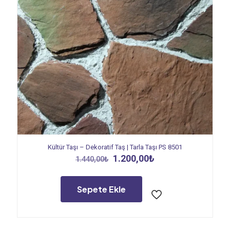
Kültür Taşı – Dekoratif Taş | Tarla Taşı PS 8501
Orijinal
Şu
1.200,00
₺
1.440,00
₺
fiyat:
andaki
1.440,00₺.
fiyat:
1.200,00₺.
Sepete Ekle