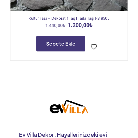
Kültür Taşı – Dekoratif Taş | Tarla Taşı PS 8505
Orijinal
Şu
1.200,00
₺
1.440,00
₺
fiyat:
andaki
1.440,00₺.
fiyat:
1.200,00₺.
Sepete Ekle
Ev Villa Dekor: Hayallerinizdeki evi