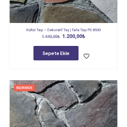
Kültür Taşı – Dekoratif Taş | Tarla Taşı PS 8500
Orijinal
Şu
1.200,00
₺
1.440,00
₺
fiyat:
andaki
1.440,00₺.
fiyat:
1.200,00₺.
Sepete Ekle
İNDIRIMDE