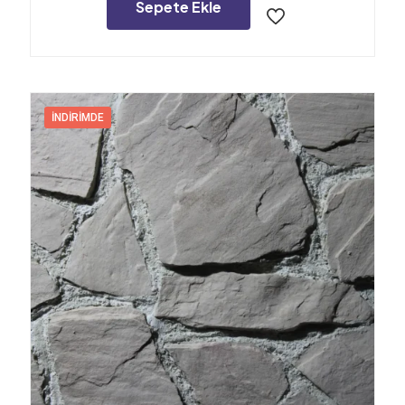
1.200,00₺.
Sepete Ekle
İNDIRIMDE