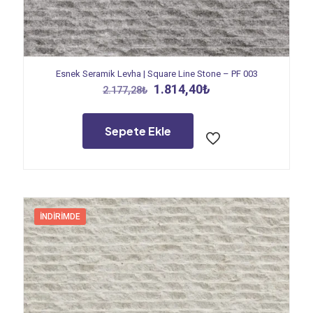
Esnek Seramik Levha | Square Line Stone – PF 003
Orijinal
Şu
1.814,40
₺
2.177,28
₺
fiyat:
andaki
2.177,28₺.
fiyat:
1.814,40₺.
Sepete Ekle
İNDIRIMDE