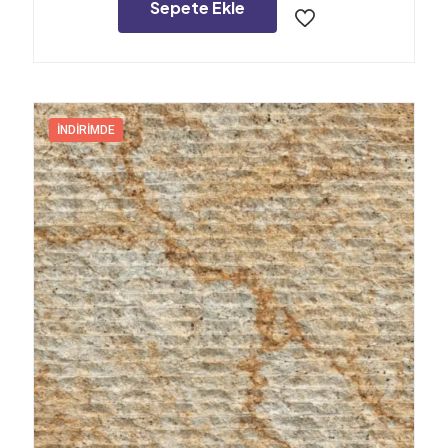
1.814,40₺.
Sepete Ekle
İNDIRIMDE