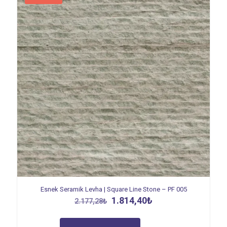
Esnek Seramik Levha | Square Line Stone – PF 005
Orijinal
Şu
1.814,40
₺
2.177,28
₺
fiyat:
andaki
2.177,28₺.
fiyat: