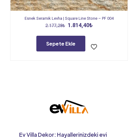
Esnek Seramik Levha | Square Line Stone – PF 004
Orijinal
Şu
1.814,40
₺
2.177,28
₺
fiyat:
andaki
2.177,28₺.
fiyat:
1.814,40₺.
Sepete Ekle
Ev Villa Dekor: Hayallerinizdeki evi