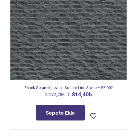
Esnek Seramik Levha | Square Line Stone – PF 002
Orijinal
Şu
1.814,40
₺
2.177,28
₺
fiyat:
andaki
2.177,28₺.
fiyat:
1.814,40₺.
Sepete Ekle