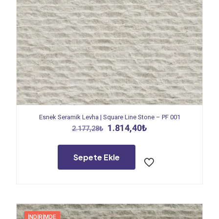
Esnek Seramik Levha | Square Line Stone – PF 001
Orijinal
Şu
1.814,40
₺
2.177,28
₺
fiyat:
andaki
2.177,28₺.
fiyat:
1.814,40₺.
Sepete Ekle
İNDIRIMDE