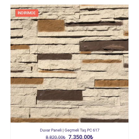
İNDIRIMDE
Duvar Paneli | Geçmeli Taş PC 617
Orijinal
Şu
7.350,00
₺
8.820,00
₺