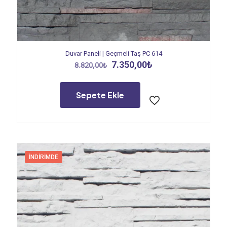
Duvar Paneli | Geçmeli Taş PC 614
Orijinal
Şu
7.350,00
₺
8.820,00
₺
fiyat:
andaki
8.820,00₺.
fiyat:
7.350,00₺.
Sepete Ekle
İNDIRIMDE