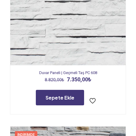
Duvar Paneli | Geçmeli Taş PC 608
Orijinal
Şu
7.350,00
₺
8.820,00
₺
fiyat:
andaki
8.820,00₺.
fiyat:
7.350,00₺.
Sepete Ekle
İNDIRIMDE