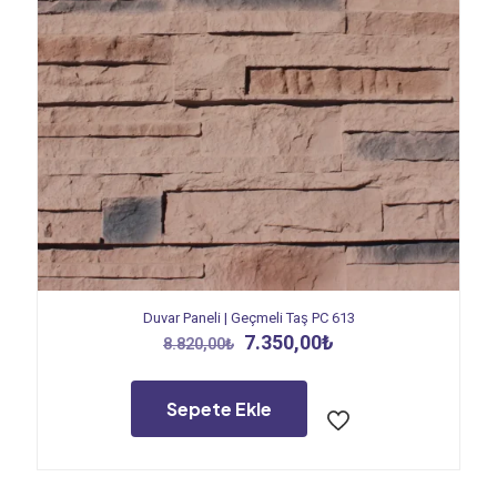
Duvar Paneli | Geçmeli Taş PC 613
Orijinal
Şu
7.350,00
₺
8.820,00
₺
fiyat:
andaki
8.820,00₺.
fiyat:
7.350,00₺.
Sepete Ekle