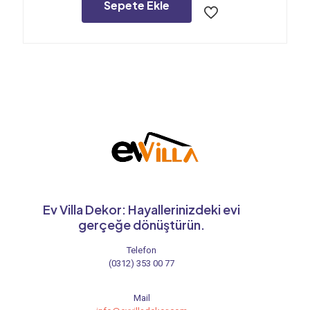
7.350,00₺.
Sepete Ekle
Ev Villa Dekor: Hayallerinizdeki evi
gerçeğe dönüştürün.
Telefon
(0312) 353 00 77
Mail