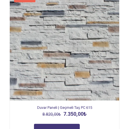
Duvar Paneli | Geçmeli Taş PC 615
Orijinal
Şu
7.350,00
₺
8.820,00
₺
fiyat:
andaki
8.820,00₺.
fiyat: