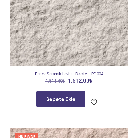
Esnek Seramik Levha | Dacite – PF 004
Orijinal
Şu
1.512,00
₺
1.814,40
₺
fiyat:
andaki
1.814,40₺.
fiyat:
1.512,00₺.
Sepete Ekle
İNDIRIMDE