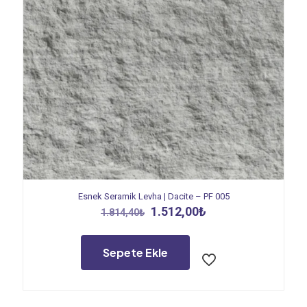
Esnek Seramik Levha | Dacite – PF 005
Orijinal
Şu
1.512,00
₺
1.814,40
₺
fiyat:
andaki
1.814,40₺.
fiyat:
1.512,00₺.
Sepete Ekle