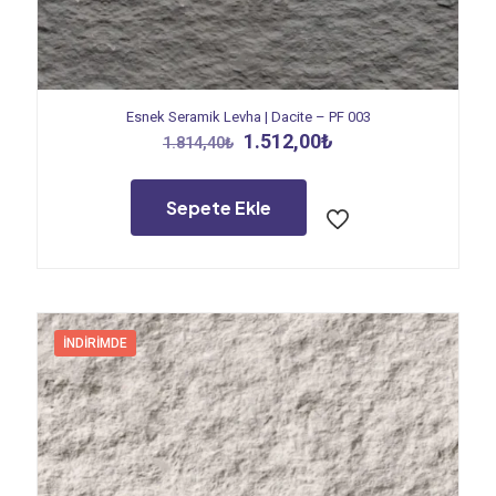
Esnek Seramik Levha | Dacite – PF 003
Orijinal
Şu
1.512,00
₺
1.814,40
₺
fiyat:
andaki
1.814,40₺.
fiyat:
1.512,00₺.
Sepete Ekle
İNDIRIMDE