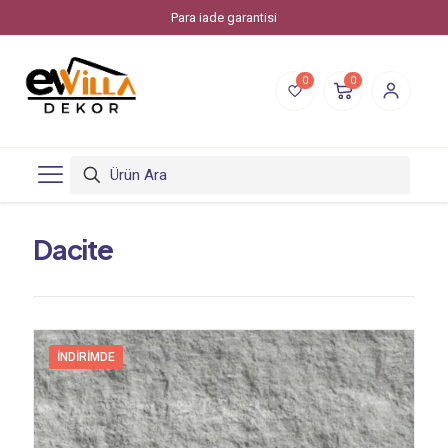
Para iade garantisi
0
0
Dacite
İNDIRIMDE