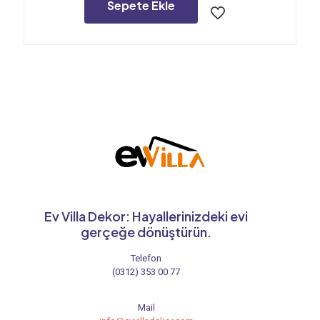
1.512,00₺.
Sepete Ekle
Ev Villa Dekor: Hayallerinizdeki evi
gerçeğe dönüştürün.
Telefon
(0312) 353 00 77
Mail