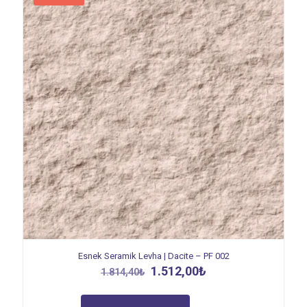
Esnek Seramik Levha | Dacite – PF 002
Orijinal
Şu
1.512,00
₺
1.814,40
₺
fiyat:
andaki
1.814,40₺.
fiyat: